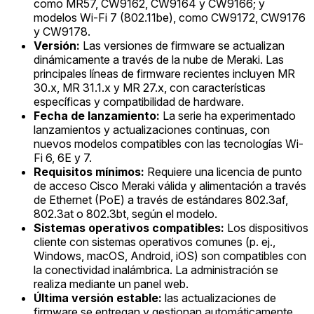
como MR57, CW9162, CW9164 y CW9166; y
modelos Wi-Fi 7 (802.11be), como CW9172, CW9176
y CW9178.
Versión:
Las versiones de firmware se actualizan
dinámicamente a través de la nube de Meraki. Las
principales líneas de firmware recientes incluyen MR
30.x, MR 31.1.x y MR 27.x, con características
específicas y compatibilidad de hardware.
Fecha de lanzamiento:
La serie ha experimentado
lanzamientos y actualizaciones continuas, con
nuevos modelos compatibles con las tecnologías Wi-
Fi 6, 6E y 7.
Requisitos mínimos:
Requiere una licencia de punto
de acceso Cisco Meraki válida y alimentación a través
de Ethernet (PoE) a través de estándares 802.3af,
802.3at o 802.3bt, según el modelo.
Sistemas operativos compatibles:
Los dispositivos
cliente con sistemas operativos comunes (p. ej.,
Windows, macOS, Android, iOS) son compatibles con
la conectividad inalámbrica. La administración se
realiza mediante un panel web.
Última versión estable:
las actualizaciones de
firmware se entregan y gestionan automáticamente