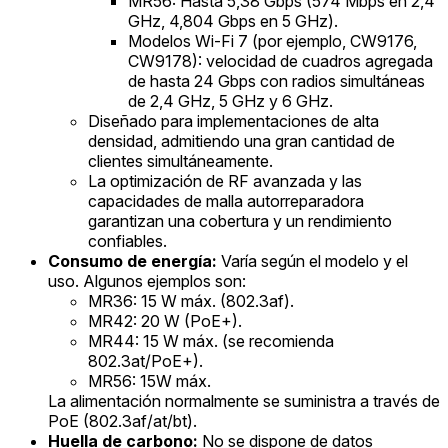
MR56: Hasta 5,38 Gbps (574 Mbps en 2,4
GHz, 4,804 Gbps en 5 GHz).
Modelos Wi-Fi 7 (por ejemplo, CW9176,
CW9178): velocidad de cuadros agregada
de hasta 24 Gbps con radios simultáneas
de 2,4 GHz, 5 GHz y 6 GHz.
Diseñado para implementaciones de alta
densidad, admitiendo una gran cantidad de
clientes simultáneamente.
La optimización de RF avanzada y las
capacidades de malla autorreparadora
garantizan una cobertura y un rendimiento
confiables.
Consumo de energía:
Varía según el modelo y el
uso. Algunos ejemplos son:
MR36: 15 W máx. (802.3af).
MR42: 20 W (PoE+).
MR44: 15 W máx. (se recomienda
802.3at/PoE+).
MR56: 15W máx.
La alimentación normalmente se suministra a través de
PoE (802.3af/at/bt).
Huella de carbono:
No se dispone de datos