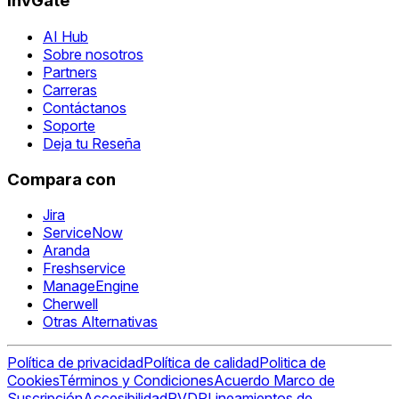
InvGate
AI Hub
Sobre nosotros
Partners
Carreras
Contáctanos
Soporte
Deja tu Reseña
Compara con
Jira
ServiceNow
Aranda
Freshservice
ManageEngine
Cherwell
Otras Alternativas
Política de privacidad
Política de calidad
Politica de
Cookies
Términos y Condiciones
Acuerdo Marco de
Suscripción
Accesibilidad
RVDP
Lineamientos de