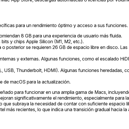
íficas para un rendimiento óptimo y acceso a sus funciones.
miendan 8 GB para una experiencia de usuario más fluida.
its y chips Apple Silicon (M1, M2, etc.).
o posterior se requieren 26 GB de espacio libre en disco. La
internas y externas. Algunas funciones, como el escalado HiDP
j., USB, Thunderbolt, HDMI). Algunas funciones heredadas, co
e de macOS para la actualización.
ado para funcionar en una amplia gama de Macs, incluyendo m
an significativamente el rendimiento, especialmente para la m
o que subraya la necesidad de contar con suficiente espacio l
l más recientes, lo que indica una transición gradual hacia la 