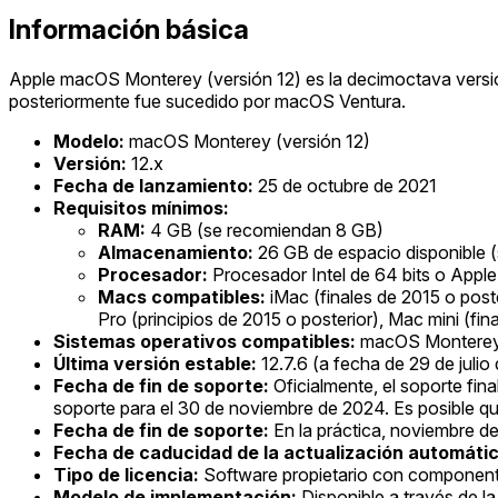
Información básica
Apple macOS Monterey (versión 12) es la decimoctava versió
posteriormente fue sucedido por macOS Ventura.
Modelo:
macOS Monterey (versión 12)
Versión:
12.x
Fecha de lanzamiento:
25 de octubre de 2021
Requisitos mínimos:
RAM:
4 GB (se recomiendan 8 GB)
Almacenamiento:
26 GB de espacio disponible (s
Procesador:
Procesador Intel de 64 bits o Apple 
Macs compatibles:
iMac (finales de 2015 o post
Pro (principios de 2015 o posterior), Mac mini (fi
Sistemas operativos compatibles:
macOS Monterey 
Última versión estable:
12.7.6 (a fecha de 29 de julio
Fecha de fin de soporte:
Oficialmente, el soporte fi
soporte para el 30 de noviembre de 2024. Es posible que
Fecha de fin de soporte:
En la práctica, noviembre d
Fecha de caducidad de la actualización automátic
Tipo de licencia:
Software propietario con componente
Modelo de implementación:
Disponible a través de l