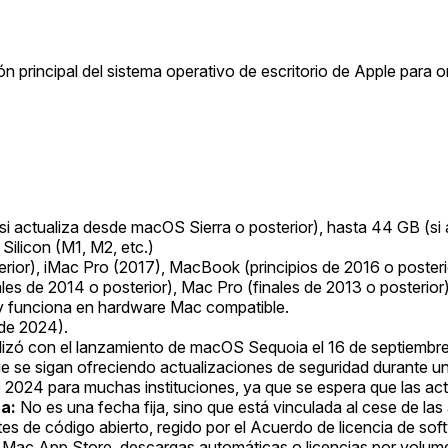
n principal del sistema operativo de escritorio de Apple par
i actualiza desde macOS Sierra o posterior), hasta 44 GB (si 
Silicon (M1, M2, etc.)
erior), iMac Pro (2017), MacBook (principios de 2016 o poster
nales de 2014 o posterior), Mac Pro (finales de 2013 o posterio
funciona en hardware Mac compatible.
 de 2024).
nalizó con el lanzamiento de macOS Sequoia el 16 de septiemb
 se sigan ofreciendo actualizaciones de seguridad durante un p
e 2024 para muchas instituciones, ya que se espera que las ac
a:
No es una fecha fija, sino que está vinculada al cese de las 
s de código abierto, regido por el Acuerdo de licencia de so
a Mac App Store, descargas automáticas o licencias por volum