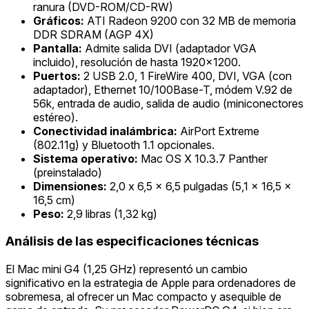
ranura (DVD-ROM/CD-RW)
Gráficos:
ATI Radeon 9200 con 32 MB de memoria
DDR SDRAM (AGP 4X)
Pantalla:
Admite salida DVI (adaptador VGA
incluido), resolución de hasta 1920x1200.
Puertos:
2 USB 2.0, 1 FireWire 400, DVI, VGA (con
adaptador), Ethernet 10/100Base-T, módem V.92 de
56k, entrada de audio, salida de audio (miniconectores
estéreo).
Conectividad inalámbrica:
AirPort Extreme
(802.11g) y Bluetooth 1.1 opcionales.
Sistema operativo:
Mac OS X 10.3.7 Panther
(preinstalado)
Dimensiones:
2,0 x 6,5 x 6,5 pulgadas (5,1 x 16,5 x
16,5 cm)
Peso:
2,9 libras (1,32 kg)
Análisis de las especificaciones técnicas
El Mac mini G4 (1,25 GHz) representó un cambio
significativo en la estrategia de Apple para ordenadores de
sobremesa, al ofrecer un Mac compacto y asequible de