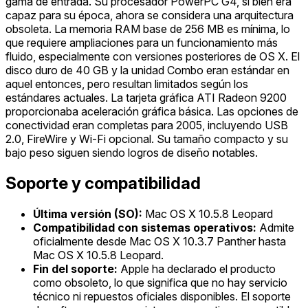
gama de entrada. Su procesador PowerPC G4, si bien era
capaz para su época, ahora se considera una arquitectura
obsoleta. La memoria RAM base de 256 MB es mínima, lo
que requiere ampliaciones para un funcionamiento más
fluido, especialmente con versiones posteriores de OS X. El
disco duro de 40 GB y la unidad Combo eran estándar en
aquel entonces, pero resultan limitados según los
estándares actuales. La tarjeta gráfica ATI Radeon 9200
proporcionaba aceleración gráfica básica. Las opciones de
conectividad eran completas para 2005, incluyendo USB
2.0, FireWire y Wi-Fi opcional. Su tamaño compacto y su
bajo peso siguen siendo logros de diseño notables.
Soporte y compatibilidad
Última versión (SO):
Mac OS X 10.5.8 Leopard
Compatibilidad con sistemas operativos:
Admite
oficialmente desde Mac OS X 10.3.7 Panther hasta
Mac OS X 10.5.8 Leopard.
Fin del soporte:
Apple ha declarado el producto
como obsoleto, lo que significa que no hay servicio
técnico ni repuestos oficiales disponibles. El soporte