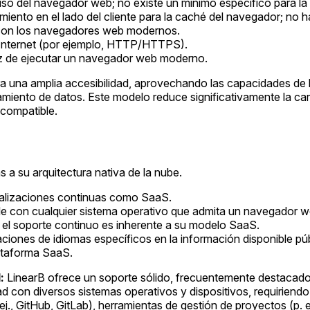
 uso del navegador web; no existe un mínimo específico para la 
ento en el lado del cliente para la caché del navegador; no ha
 con los navegadores web modernos.
 Internet (por ejemplo, HTTP/HTTPS).
z de ejecutar un navegador web moderno.
a una amplia accesibilidad, aprovechando las capacidades de l
miento de datos. Este modelo reduce significativamente la carg
 compatible.
s a su arquitectura nativa de la nube.
tualizaciones continuas como SaaS.
e con cualquier sistema operativo que admita un navegador 
 el soporte continuo es inherente a su modelo SaaS.
ciones de idiomas específicos en la información disponible pú
ataforma SaaS.
:
LinearB ofrece un soporte sólido, frecuentemente destacado 
idad con diversos sistemas operativos y dispositivos, requiri
j., GitHub, GitLab), herramientas de gestión de proyectos (p. ej