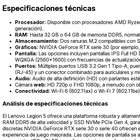
Especificaciones técnicas
Procesador:
Disponible con procesadores AMD Ryzen (
generación).
RAM:
Hasta 32 GB o 64 GB de memoria DDR5, norma
Almacenamiento:
Dos ranuras M.2 compatibles con S
Gráficos:
NVIDIA GeForce RTX serie 30 (por ejemplo
Pantalla:
Las opciones incluyen pantallas IPS Full HD
WQXGA (2560x1600) con frecuencias de actualización 
Puertos:
Múltiples puertos USB 3.2 Gen 1 Tipo-A, puer
(RJ-45) y un conector combinado para auriculares y mi
Audio:
Audio de alta definición (HD) con parlantes es
Cámara
web:
HD 720p o FHD 1080p, a menudo con obtu
Conectividad:
Wi-Fi 6 (802.11ax) o Wi-Fi 7 (802.11be)
Análisis de especificaciones técnicas
El Lenovo Legion 5 ofrece una plataforma robusta y altamen
RAM DDR5 de alta velocidad y SSD NVMe PCIe Gen 4, garanti
discretas NVIDIA GeForce RTX serie 30 o serie 40 ofrecen 
experiencia de juego mejorada. Las opciones de pantalla se 