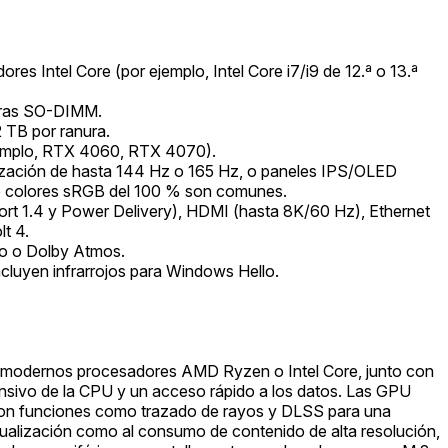
Intel Core (por ejemplo, Intel Core i7/i9 de 12.ª o 13.ª
uras SO-DIMM.
 TB por ranura.
jemplo, RTX 4060, RTX 4070).
lización de hasta 144 Hz o 165 Hz, o paneles IPS/OLED
e colores sRGB del 100 % son comunes.
ort 1.4 y Power Delivery), HDMI (hasta 8K/60 Hz), Ethernet
t 4.
io o Dolby Atmos.
uyen infrarrojos para Windows Hello.
 de modernos procesadores AMD Ryzen o Intel Core, junto con
sivo de la CPU y un acceso rápido a los datos. Las GPU
 con funciones como trazado de rayos y DLSS para una
tualización como al consumo de contenido de alta resolución,