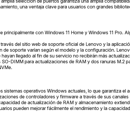
mplia selección de puertos garantiza una amplia compatibilida
amiento, una ventaja clave para usuarios con grandes bibliot
e principalmente con Windows 11 Home y Windows 11 Pro. Alg
través del sitio web de soporte oficial de Lenovo y la aplicac
in de soporte varían según el modelo y la configuración. Leno
 hayan llegado al fin de su servicio no recibirán más actualiza
 SO-DIMM para actualizaciones de RAM y dos ranuras M.2 pa
 NVMe.
s sistemas operativos Windows actuales, lo que garantiza el a
aciones de controladores y firmware a través de sus canales d
apacidad de actualización de RAM y almacenamiento extiende la 
suarios pueden mejorar fácilmente el rendimiento y la capacid