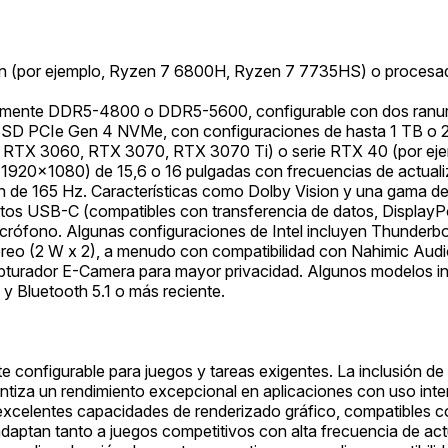
por ejemplo, Ryzen 7 6800H, Ryzen 7 7735HS) o procesadores 
lmente DDR5-4800 o DDR5-5600, configurable con dos ran
SD PCIe Gen 4 NVMe, con configuraciones de hasta 1 TB o 2
, RTX 3060, RTX 3070, RTX 3070 Ti) o serie RTX 40 (por e
 (1920x1080) de 15,6 o 16 pulgadas con frecuencias de actua
de 165 Hz. Características como Dolby Vision y una gama d
tos USB-C (compatibles con transferencia de datos, DisplayP
crófono. Algunas configuraciones de Intel incluyen Thunderbol
téreo (2 W x 2), a menudo con compatibilidad con Nahimic Aud
rador E-Camera para mayor privacidad. Algunos modelos incl
 y Bluetooth 5.1 o más reciente.
te configurable para juegos y tareas exigentes. La inclusión
za un rendimiento excepcional en aplicaciones con uso inten
excelentes capacidades de renderizado gráfico, compatibles
adaptan tanto a juegos competitivos con alta frecuencia de ac