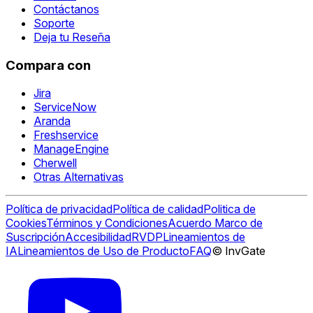
Contáctanos
Soporte
Deja tu Reseña
Compara con
Jira
ServiceNow
Aranda
Freshservice
ManageEngine
Cherwell
Otras Alternativas
Política de privacidad
Política de calidad
Politica de
Cookies
Términos y Condiciones
Acuerdo Marco de
Suscripción
Accesibilidad
RVDP
Lineamientos de
IA
Lineamientos de Uso de Producto
FAQ
© InvGate