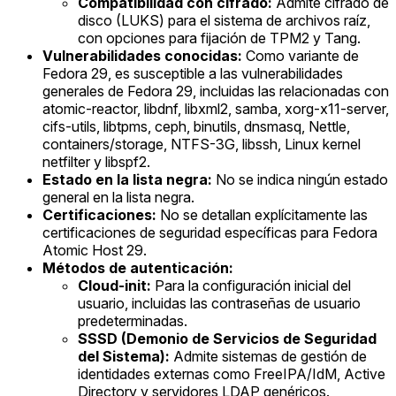
Compatibilidad con cifrado:
Admite cifrado de
disco (LUKS) para el sistema de archivos raíz,
con opciones para fijación de TPM2 y Tang.
Vulnerabilidades conocidas:
Como variante de
Fedora 29, es susceptible a las vulnerabilidades
generales de Fedora 29, incluidas las relacionadas con
atomic-reactor, libdnf, libxml2, samba, xorg-x11-server,
cifs-utils, libtpms, ceph, binutils, dnsmasq, Nettle,
containers/storage, NTFS-3G, libssh, Linux kernel
netfilter y libspf2.
Estado en la lista negra:
No se indica ningún estado
general en la lista negra.
Certificaciones:
No se detallan explícitamente las
certificaciones de seguridad específicas para Fedora
Atomic Host 29.
Métodos de autenticación:
Cloud-init:
Para la configuración inicial del
usuario, incluidas las contraseñas de usuario
predeterminadas.
SSSD (Demonio de Servicios de Seguridad
del Sistema):
Admite sistemas de gestión de
identidades externas como FreeIPA/IdM, Active
Directory y servidores LDAP genéricos.