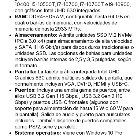
10400, i5-10500T, i7-10700, i7-10700T e i9-10900,
con gráficos Intel UHD 630 integrados.
RAM:
DDR4-SDRAM, configurable hasta 64 GB en
cuatro bahías de memoria, con velocidades de
memoria de hasta 2933 MT/s.
Almacenamiento:
Admite unidades SSD M.2 NVMe
(PCIe 3.0 x4) para almacenamiento de alta velocidad
y SATA III (6 Gbit/s) para discos duros tradicionales o
unidades SSD. Las opciones de bahías para unidades
incluyen bahías internas de 2,5 y 3,5 pulgadas, según
el formato.
Pantalla: La
tarjeta gráfica integrada Intel UHD
Graphics 630 admite múltiples salidas de pantalla, que
normalmente incluyen VGA, DVI-D, HDMI y USB-C.
Puertos:
Incluye una amplia gama de puertos, entre
ellos USB 3.2 Gen 1 (5 Gbps), USB 3.2 Gen 2 (10
Gbps) y puertos USB-C frontales (algunos con
soporte para alimentación de hasta 15 W o 60 W para
la pantalla). Salida de audio y puerto para auriculares
incluidos. También dispone de puertos compatibles
como PS/2, serie y paralelo.
Sistema operativo:
Viene con Windows 10 Pro