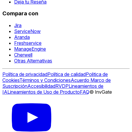
Deja tu Reseña
Compara con
Jira
ServiceNow
Aranda
Freshservice
ManageEngine
Cherwell
Otras Alternativas
Política de privacidad
Política de calidad
Politica de
Cookies
Términos y Condiciones
Acuerdo Marco de
Suscripción
Accesibilidad
RVDP
Lineamientos de
IA
Lineamientos de Uso de Producto
FAQ
© InvGate