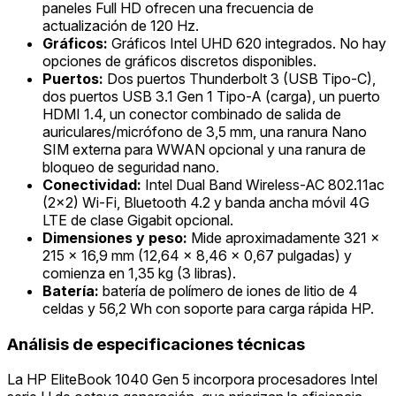
paneles Full HD ofrecen una frecuencia de
actualización de 120 Hz.
Gráficos:
Gráficos Intel UHD 620 integrados. No hay
opciones de gráficos discretos disponibles.
Puertos:
Dos puertos Thunderbolt 3 (USB Tipo-C),
dos puertos USB 3.1 Gen 1 Tipo-A (carga), un puerto
HDMI 1.4, un conector combinado de salida de
auriculares/micrófono de 3,5 mm, una ranura Nano
SIM externa para WWAN opcional y una ranura de
bloqueo de seguridad nano.
Conectividad:
Intel Dual Band Wireless-AC 802.11ac
(2x2) Wi-Fi, Bluetooth 4.2 y banda ancha móvil 4G
LTE de clase Gigabit opcional.
Dimensiones y peso:
Mide aproximadamente 321 x
215 x 16,9 mm (12,64 x 8,46 x 0,67 pulgadas) y
comienza en 1,35 kg (3 libras).
Batería:
batería de polímero de iones de litio de 4
celdas y 56,2 Wh con soporte para carga rápida HP.
Análisis de especificaciones técnicas
La HP EliteBook 1040 Gen 5 incorpora procesadores Intel