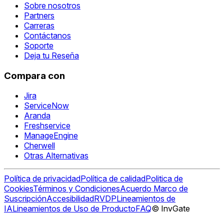
Sobre nosotros
Partners
Carreras
Contáctanos
Soporte
Deja tu Reseña
Compara con
Jira
ServiceNow
Aranda
Freshservice
ManageEngine
Cherwell
Otras Alternativas
Política de privacidad
Política de calidad
Politica de
Cookies
Términos y Condiciones
Acuerdo Marco de
Suscripción
Accesibilidad
RVDP
Lineamientos de
IA
Lineamientos de Uso de Producto
FAQ
© InvGate