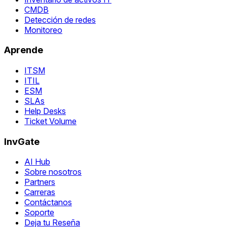
CMDB
Detección de redes
Monitoreo
Aprende
ITSM
ITIL
ESM
SLAs
Help Desks
Ticket Volume
InvGate
AI Hub
Sobre nosotros
Partners
Carreras
Contáctanos
Soporte
Deja tu Reseña