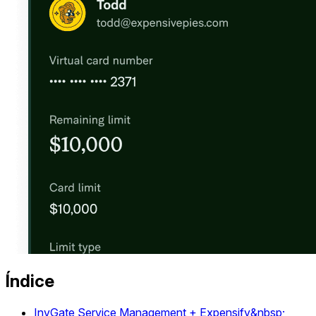
Índice
InvGate Service Management + Expensify&nbsp;