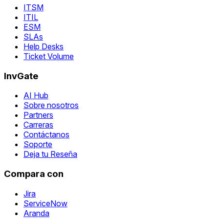
ITSM
ITIL
ESM
SLAs
Help Desks
Ticket Volume
InvGate
AI Hub
Sobre nosotros
Partners
Carreras
Contáctanos
Soporte
Deja tu Reseña
Compara con
Jira
ServiceNow
Aranda