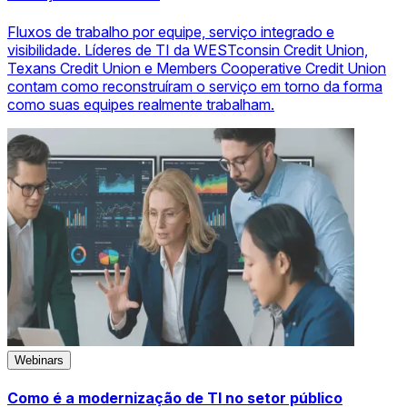
Fluxos de trabalho por equipe, serviço integrado e
visibilidade. Líderes de TI da WESTconsin Credit Union,
Texans Credit Union e Members Cooperative Credit Union
contam como reconstruíram o serviço em torno da forma
como suas equipes realmente trabalham.
Webinars
Como é a modernização de TI no setor público