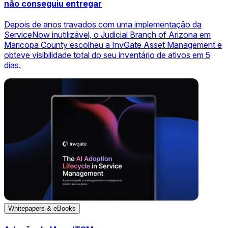
não conseguiu entregar
Depois de anos travados com uma implementação da
ServiceNow inutilizável, o Judicial Branch of Arizona em
Maricopa County escolheu a InvGate Asset Management e
obteve visibilidade total do seu inventário de ativos em 5
dias.
Whitepapers & eBooks