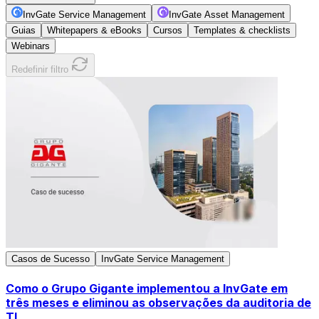
InvGate Service Management
InvGate Asset Management
Guias
Whitepapers & eBooks
Cursos
Templates & checklists
Webinars
Redefinir filtro
Casos de Sucesso
InvGate Service Management
Como o Grupo Gigante implementou a InvGate em
três meses e eliminou as observações da auditoria de
TI