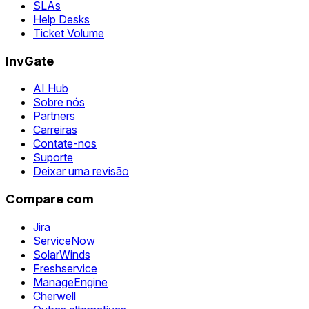
SLAs
Help Desks
Ticket Volume
InvGate
AI Hub
Sobre nós
Partners
Carreiras
Contate-nos
Suporte
Deixar uma revisão
Compare com
Jira
ServiceNow
SolarWinds
Freshservice
ManageEngine
Cherwell