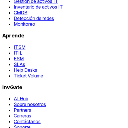
Gestión de activos IT
Inventario de activos IT
CMDB
Detección de redes
Monitoreo
Aprende
ITSM
ITIL
ESM
SLAs
Help Desks
Ticket Volume
InvGate
AI Hub
Sobre nosotros
Partners
Carreras
Contáctanos
Soporte