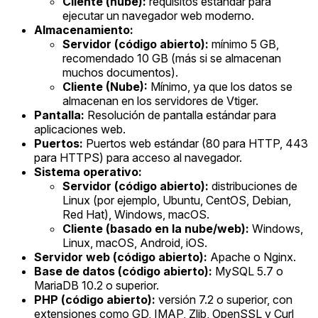
Cliente (nube):
requisitos estándar para
ejecutar un navegador web moderno.
Almacenamiento:
Servidor (código abierto):
mínimo 5 GB,
recomendado 10 GB (más si se almacenan
muchos documentos).
Cliente (Nube):
Mínimo, ya que los datos se
almacenan en los servidores de Vtiger.
Pantalla:
Resolución de pantalla estándar para
aplicaciones web.
Puertos:
Puertos web estándar (80 para HTTP, 443
para HTTPS) para acceso al navegador.
Sistema operativo:
Servidor (código abierto):
distribuciones de
Linux (por ejemplo, Ubuntu, CentOS, Debian,
Red Hat), Windows, macOS.
Cliente (basado en la nube/web):
Windows,
Linux, macOS, Android, iOS.
Servidor web (código abierto):
Apache o Nginx.
Base de datos (código abierto):
MySQL 5.7 o
MariaDB 10.2 o superior.
PHP (código abierto):
versión 7.2 o superior, con
extensiones como GD, IMAP, Zlib, OpenSSL y Curl