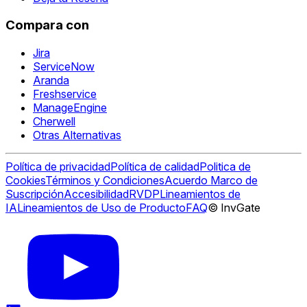
Compara con
Jira
ServiceNow
Aranda
Freshservice
ManageEngine
Cherwell
Otras Alternativas
Política de privacidad
Política de calidad
Politica de
Cookies
Términos y Condiciones
Acuerdo Marco de
Suscripción
Accesibilidad
RVDP
Lineamientos de
IA
Lineamientos de Uso de Producto
FAQ
© InvGate