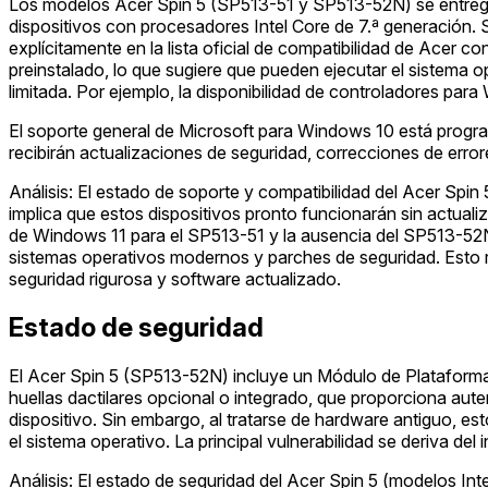
Los modelos Acer Spin 5 (SP513-51 y SP513-52N) se entregar
dispositivos con procesadores Intel Core de 7.ª generación. 
explícitamente en la lista oficial de compatibilidad de Ac
preinstalado, lo que sugiere que pueden ejecutar el sistema 
limitada. Por ejemplo, la disponibilidad de controladores pa
El soporte general de Microsoft para Windows 10 está progra
recibirán actualizaciones de seguridad, correcciones de error
Análisis: El estado de soporte y compatibilidad del Acer Spin
implica que estos dispositivos pronto funcionarán sin actualiz
de Windows 11 para el SP513-51 y la ausencia del SP513-52N e
sistemas operativos modernos y parches de seguridad. Esto 
seguridad rigurosa y software actualizado.
Estado de seguridad
El Acer Spin 5 (SP513-52N) incluye un Módulo de Plataform
huellas dactilares opcional o integrado, que proporciona aute
dispositivo. Sin embargo, al tratarse de hardware antiguo, est
el sistema operativo. La principal vulnerabilidad se deriva d
Análisis: El estado de seguridad del Acer Spin 5 (modelos Int