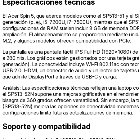
Especificaciones técnicas
El Acer Spin 5, que abarca modelos como el SP513-51 y el SP5
generación (p. ej., i5-7200U, i7-7500U), mientras que el SP5
configuraciones de RAM suelen incluir 8 GB de memoria DDR4,
ampliación. El almacenamiento se proporciona mediante uni
M.2, y algunos modelos ofrecen compatibilidad con PCIe.
La pantalla es una pantalla táctil IPS Full HD (1920x1080) de
a 280 nits. Los gráficos están gestionados por una tarjeta g
generación). La conectividad incluye Wi-Fi 802.11ac con tec
USB 2.0, HDMI, un conector de audio y un lector de tarjeta
que admite DisplayPort a través de USB-C y carga.
Análisis: Las especificaciones técnicas reflejan una laptop 
el SP513-52N supone una mejora significativa en el rendimient
bisagra de 360 grados ofrecen versatilidad. Sin embargo, la t
(SP513-52N) mejora las opciones de conectividad modernas, 
configuraciones limita futuras actualizaciones de memoria.
Soporte y compatibilidad