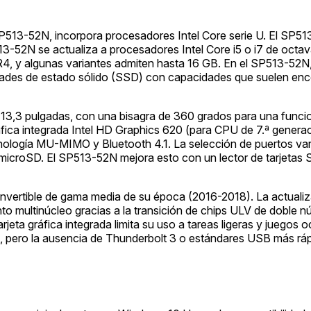
13-52N, incorpora procesadores Intel Core serie U. El SP513-5
13-52N se actualiza a procesadores Intel Core i5 o i7 de octav
 y algunas variantes admiten hasta 16 GB. En el SP513-52N, la
dades de estado sólido (SSD) con capacidades que suelen enc
 13,3 pulgadas, con una bisagra de 360 grados para una funciona
ráfica integrada Intel HD Graphics 620 (para CPU de 7.ª gener
nología MU-MIMO y Bluetooth 4.1. La selección de puertos var
s microSD. El SP513-52N mejora esto con un lector de tarjet
convertible de gama media de su época (2016-2018). La actualiz
o multinúcleo gracias a la transición de chips ULV de doble núc
arjeta gráfica integrada limita su uso a tareas ligeras y juego
pero la ausencia de Thunderbolt 3 o estándares USB más rápi