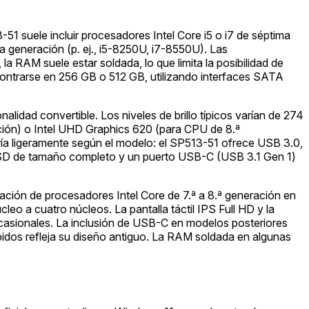
1 suele incluir procesadores Intel Core i5 o i7 de séptima
a generación (p. ej., i5-8250U, i7-8550U). Las
 RAM suele estar soldada, lo que limita la posibilidad de
ontrarse en 256 GB o 512 GB, utilizando interfaces SATA
lidad convertible. Los niveles de brillo típicos varían de 274
ación) o Intel UHD Graphics 620 (para CPU de 8.ª
ía ligeramente según el modelo: el SP513-51 ofrece USB 3.0,
as SD de tamaño completo y un puerto USB-C (USB 3.1 Gen 1)
ación de procesadores Intel Core de 7.ª a 8.ª generación en
leo a cuatro núcleos. La pantalla táctil IPS Full HD y la
s ocasionales. La inclusión de USB-C en modelos posteriores
dos refleja su diseño antiguo. La RAM soldada en algunas