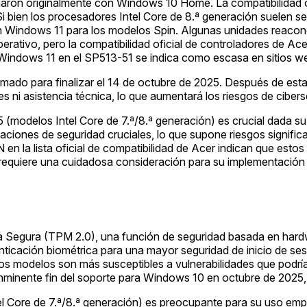
on originalmente con Windows 10 Home. La compatibilidad ofi
Si bien los procesadores Intel Core de 8.ª generación suelen 
er con Windows 11 para los modelos Spin. Algunas unidades re
operativo, pero la compatibilidad oficial de controladores de 
ra Windows 11 en el SP513-51 se indica como escasa en sitios w
mado para finalizar el 14 de octubre de 2025. Después de est
es ni asistencia técnica, lo que aumentará los riesgos de ciber
 5 (modelos Intel Core de 7.ª/8.ª generación) es crucial dada su
aciones de seguridad cruciales, lo que supone riesgos significa
n la lista oficial de compatibilidad de Acer indican que estos
requiere una cuidadosa consideración para su implementación
a Segura (TPM 2.0), una función de seguridad basada en hard
nticación biométrica para una mayor seguridad de inicio de ses
os modelos son más susceptibles a vulnerabilidades que podrían 
el inminente fin del soporte para Windows 10 en octubre de 2025
el Core de 7.ª/8.ª generación) es preocupante para su uso empre