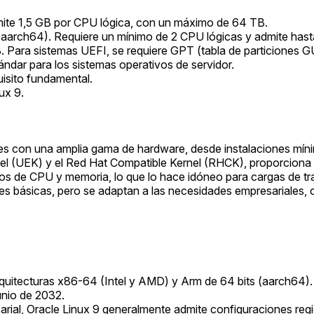
te 1,5 GB por CPU lógica, con un máximo de 64 TB.
aarch64). Requiere un mínimo de 2 CPU lógicas y admite has
ara sistemas UEFI, se requiere GPT (tabla de particiones G
dar para los sistemas operativos de servidor.
uisito fundamental.
ux 9.
bles con una amplia gama de hardware, desde instalaciones mín
nel (UEK) y el Red Hat Compatible Kernel (RHCK), proporciona
inos de CPU y memoria, lo que lo hace idóneo para cargas de t
s básicas, pero se adaptan a las necesidades empresariales, c
quitecturas x86-64 (Intel y AMD) y Arm de 64 bits (aarch64).
unio de 2032.
rial, Oracle Linux 9 generalmente admite configuraciones reg