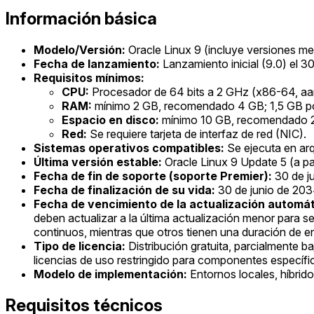
Información básica
Modelo/Versión:
Oracle Linux 9 (incluye versiones meno
Fecha de lanzamiento:
Lanzamiento inicial (9.0) el 3
Requisitos mínimos:
CPU:
Procesador de 64 bits a 2 GHz (x86-64, aa
RAM:
mínimo 2 GB, recomendado 4 GB; 1,5 GB po
Espacio en disco:
mínimo 10 GB, recomendado 
Red:
Se requiere tarjeta de interfaz de red (NIC).
Sistemas operativos compatibles:
Se ejecuta en arq
Última versión estable:
Oracle Linux 9 Update 5 (a pa
Fecha de fin de soporte (soporte Premier):
30 de j
Fecha de finalización de su vida:
30 de junio de 203
Fecha de vencimiento de la actualización automát
deben actualizar a la última actualización menor para s
continuos, mientras que otros tienen una duración de en
Tipo de licencia:
Distribución gratuita, parcialmente b
licencias de uso restringido para componentes específ
Modelo de implementación:
Entornos locales, híbrid
Requisitos técnicos