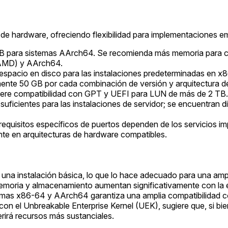
de hardware, ofreciendo flexibilidad para implementaciones em
para sistemas AArch64. Se recomienda más memoria para carg
 AMD) y AArch64.
spacio en disco para las instalaciones predeterminadas en x
ente 50 GB por cada combinación de versión y arquitectura de
quiere compatibilidad con GPT y UEFI para LUN de más de 2 TB.
uficientes para las instalaciones de servidor; se encuentran di
 requisitos específicos de puertos dependen de los servicios i
nte en arquitecturas de hardware compatibles.
 una instalación básica, lo que lo hace adecuado para una am
memoria y almacenamiento aumentan significativamente con la e
ormas x86-64 y AArch64 garantiza una amplia compatibilidad co
ar con el Unbreakable Enterprise Kernel (UEK), sugiere que, si b
rirá recursos más sustanciales.