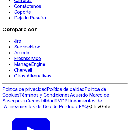
Carreras
Contáctanos
Soporte
Deja tu Reseña
Compara con
Jira
ServiceNow
Aranda
Freshservice
ManageEngine
Cherwell
Otras Alternativas
Política de privacidad
Política de calidad
Politica de
Cookies
Términos y Condiciones
Acuerdo Marco de
Suscripción
Accesibilidad
RVDP
Lineamientos de
IA
Lineamientos de Uso de Producto
FAQ
© InvGate