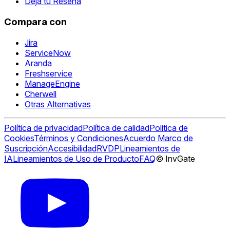
Deja tu Reseña
Compara con
Jira
ServiceNow
Aranda
Freshservice
ManageEngine
Cherwell
Otras Alternativas
Política de privacidad
Política de calidad
Politica de
Cookies
Términos y Condiciones
Acuerdo Marco de
Suscripción
Accesibilidad
RVDP
Lineamientos de
IA
Lineamientos de Uso de Producto
FAQ
© InvGate