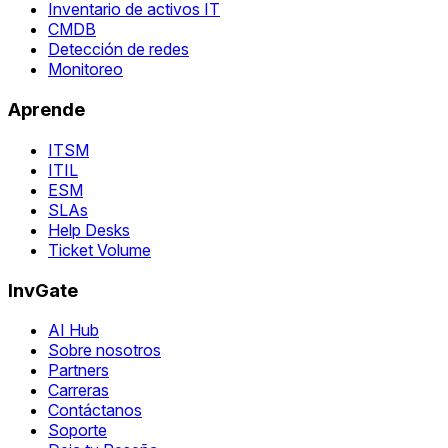
Inventario de activos IT
CMDB
Detección de redes
Monitoreo
Aprende
ITSM
ITIL
ESM
SLAs
Help Desks
Ticket Volume
InvGate
AI Hub
Sobre nosotros
Partners
Carreras
Contáctanos
Soporte