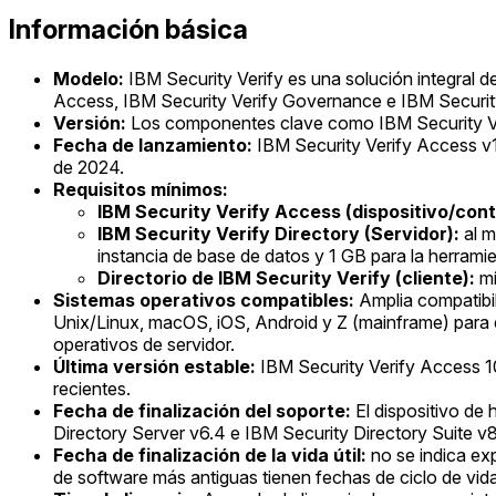
Información básica
Modelo:
IBM Security Verify es una solución integral 
Access, IBM Security Verify Governance e IBM Security
Versión:
Los componentes clave como IBM Security Verif
Fecha de lanzamiento:
IBM Security Verify Access v1
de 2024.
Requisitos mínimos:
IBM Security Verify Access (dispositivo/cont
IBM Security Verify Directory (Servidor):
al m
instancia de base de datos y 1 GB para la herram
Directorio de IBM Security Verify (cliente):
mí
Sistemas operativos compatibles:
Amplia compatibi
Unix/Linux, macOS, iOS, Android y Z (mainframe) para 
operativos de servidor.
Última versión estable:
IBM Security Verify Access 10
recientes.
Fecha de finalización del soporte:
El dispositivo de
Directory Server v6.4 e IBM Security Directory Suite v8
Fecha de finalización de la vida útil:
no se indica exp
de software más antiguas tienen fechas de ciclo de vida