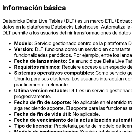
Información básica
Databricks Delta Live Tables (DLT) es un marco ETL (Extracci
datos en la plataforma Databricks Lakehouse. Automatiza la or
DLT permite a los usuarios definir transformaciones de datos
Modelo:
Servicio gestionado dentro de la plataforma 
Versión:
DLT funciona como un servicio en constante e
funcionalidades periódicos. Por ejemplo, entre los lan
Fecha de lanzamiento:
Se anunció que Delta Live Tab
Requisitos mínimos:
Requiere acceso a un espacio de t
Sistemas operativos compatibles:
Como servicio ges
Ubuntu para sus clústeres. Los usuarios interactúan con
prácticamente irrelevante.
Última versión estable:
DLT es un servicio gestionado
progresivamente.
Fecha de fin de soporte:
No aplicable en el sentido tr
siga recibiendo soporte. El soporte para las funciones
Fecha de fin de vida útil:
No aplicable.
Fecha de vencimiento de la actualización automát
Tipo de licencia:
Propietaria, parte del modelo de lice
Modelo de implementación:
Servicio totalmente admin