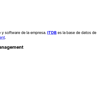
e y software de la empresa.
ITDB
es la base de datos de
ent
.
Management