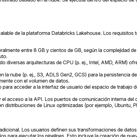
alable de la plataforma Databricks Lakehouse. Los requisitos t
eralmente entre 8 GB y cientos de GB, según la complejidad de 
uto.
ndo diversas arquitecturas de CPU (p. ej., Intel, AMD, ARM) of
n la nube (p. ej., S3, ADLS Gen2, GCS) para la persistencia d
amente con el volumen de datos.
ra acceder a la interfaz de usuario del espacio de trabajo de 
el acceso a la API. Los puertos de comunicación interna del c
n distribuciones de Linux optimizadas (por ejemplo, Ubuntu, Ph
tradicional. Los usuarios definen sus transformaciones de dat
 para ejecutar los pipelines. Esto incluye la creación de nue