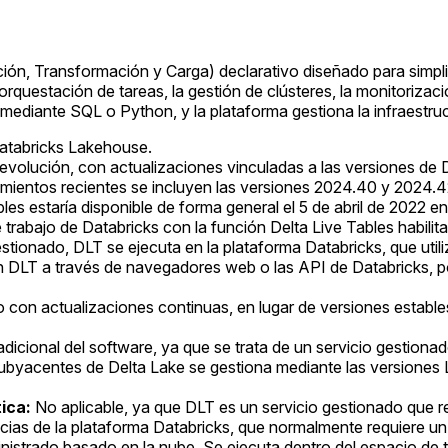
ón, Transformación y Carga) declarativo diseñado para simplif
questación de tareas, la gestión de clústeres, la monitorización
 mediante SQL o Python, y la plataforma gestiona la infraestru
Databricks Lakehouse.
volución, con actualizaciones vinculadas a las versiones de
zamientos recientes se incluyen las versiones 2024.40 y 2024.
les estaría disponible de forma general el 5 de abril de 2022
rabajo de Databricks con la función Delta Live Tables habilit
tionado, DLT se ejecuta en la plataforma Databricks, que ut
 DLT a través de navegadores web o las API de Databricks, por 
 con actualizaciones continuas, en lugar de versiones estable
adicional del software, ya que se trata de un servicio gestiona
 subyacentes de Delta Lake se gestiona mediante las versiones
ica:
No aplicable, ya que DLT es un servicio gestionado que r
ncias de la plataforma Databricks, que normalmente requiere un
istrado basado en la nube. Se ejecuta dentro del espacio de tr