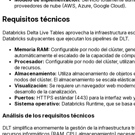
proveedores de nube (AWS, Azure, Google Cloud).
Requisitos técnicos
Databricks Delta Live Tables aprovecha la infraestructura esc
Databricks subyacentes que ejecutan los pipelines de DLT.
Memoria RAM:
Configurable por nodo del clúster, gen
automáticamente el escalado de la capacidad de cómp
Procesador:
Configurable por nodo del clúster, utiliza
de recursos.
Almacenamiento:
Utiliza almacenamiento de objetos e
nodos del clúster. El almacenamiento se escala elástic
Visualización:
Se requiere un navegador web moderno pa
desarrollo de la canalización.
Puertos:
HTTPS estándar (443) para la interfaz web y 
Sistema operativo:
Databricks Runtime, que se basa e
Análisis de los requisitos técnicos
DLT simplifica enormemente la gestión de la infraestructura 
recursos informáticos (RAM, CPU, almacenamiento) necesarios