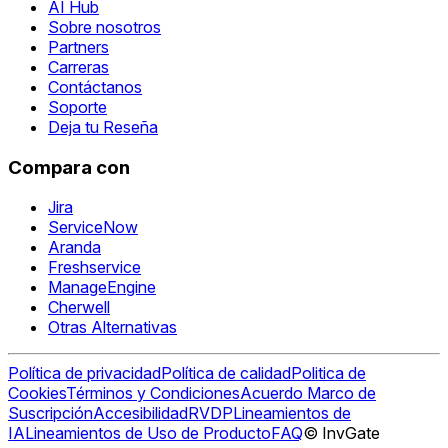
AI Hub
Sobre nosotros
Partners
Carreras
Contáctanos
Soporte
Deja tu Reseña
Compara con
Jira
ServiceNow
Aranda
Freshservice
ManageEngine
Cherwell
Otras Alternativas
Política de privacidad
Política de calidad
Politica de
Cookies
Términos y Condiciones
Acuerdo Marco de
Suscripción
Accesibilidad
RVDP
Lineamientos de
IA
Lineamientos de Uso de Producto
FAQ
© InvGate