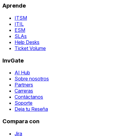
Aprende
ITSM
ITIL
ESM
SLAs
Help Desks
Ticket Volume
InvGate
AI Hub
Sobre nosotros
Partners
Carreras
Contáctanos
Soporte
Deja tu Reseña
Compara con
Jira