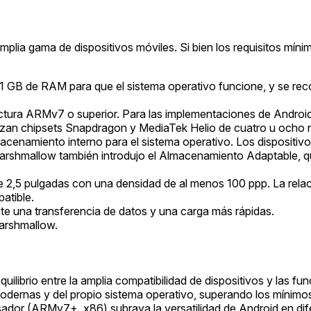
plia gama de dispositivos móviles. Si bien los requisitos mín
 GB de RAM para que el sistema operativo funcione, y se re
ctura ARMv7 o superior. Para las implementaciones de Android
lizan chipsets Snapdragon y MediaTek Helio de cuatro u ocho 
acenamiento interno para el sistema operativo. Los dispositi
. Marshmallow también introdujo el Almacenamiento Adaptable,
de 2,5 pulgadas con una densidad de al menos 100 ppp. La relac
atible.
te una transferencia de datos y una carga más rápidas.
Marshmallow.
quilibrio entre la amplia compatibilidad de dispositivos y las
odernas y del propio sistema operativo, superando los mínimos
esador (ARMv7+, x86) subraya la versatilidad de Android en di