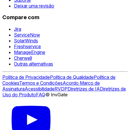
Deixar uma revisão
Compare com
Jira
ServiceNow
SolarWinds
Freshservice
ManageEngine
Cherwell
Outras alternativas
Política de Privacidade
Política de Qualidade
Política de
Cookies
Termos e Condições
Acordo Marco de
Assinatura
Acessibilidade
RVDP
Diretrizes de IA
Diretrizes de
Uso do Produto
FAQ
© InvGate