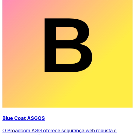
Blue Coat ASGOS
O Broadcom ASG oferece segurança web robusta e