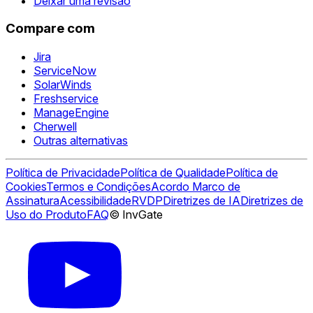
Deixar uma revisão
Compare com
Jira
ServiceNow
SolarWinds
Freshservice
ManageEngine
Cherwell
Outras alternativas
Política de Privacidade
Política de Qualidade
Política de
Cookies
Termos e Condições
Acordo Marco de
Assinatura
Acessibilidade
RVDP
Diretrizes de IA
Diretrizes de
Uso do Produto
FAQ
© InvGate