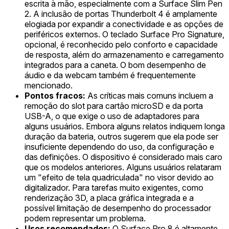
escrita à mão, especialmente com a Surface Slim Pen
2. A inclusão de portas Thunderbolt 4 é amplamente
elogiada por expandir a conectividade e as opções de
periféricos externos. O teclado Surface Pro Signature,
opcional, é reconhecido pelo conforto e capacidade
de resposta, além do armazenamento e carregamento
integrados para a caneta. O bom desempenho de
áudio e da webcam também é frequentemente
mencionado.
Pontos fracos:
As críticas mais comuns incluem a
remoção do slot para cartão microSD e da porta
USB-A, o que exige o uso de adaptadores para
alguns usuários. Embora alguns relatos indiquem longa
duração da bateria, outros sugerem que ela pode ser
insuficiente dependendo do uso, da configuração e
das definições. O dispositivo é considerado mais caro
que os modelos anteriores. Alguns usuários relataram
um "efeito de tela quadriculada" no visor devido ao
digitalizador. Para tarefas muito exigentes, como
renderização 3D, a placa gráfica integrada e a
possível limitação de desempenho do processador
podem representar um problema.
Usos recomendados:
O Surface Pro 8 é altamente