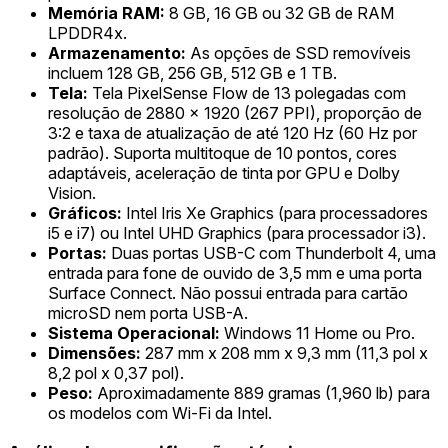
Memória RAM:
8 GB, 16 GB ou 32 GB de RAM
LPDDR4x.
Armazenamento:
As opções de SSD removíveis
incluem 128 GB, 256 GB, 512 GB e 1 TB.
Tela:
Tela PixelSense Flow de 13 polegadas com
resolução de 2880 x 1920 (267 PPI), proporção de
3:2 e taxa de atualização de até 120 Hz (60 Hz por
padrão). Suporta multitoque de 10 pontos, cores
adaptáveis, aceleração de tinta por GPU e Dolby
Vision.
Gráficos:
Intel Iris Xe Graphics (para processadores
i5 e i7) ou Intel UHD Graphics (para processador i3).
Portas:
Duas portas USB-C com Thunderbolt 4, uma
entrada para fone de ouvido de 3,5 mm e uma porta
Surface Connect. Não possui entrada para cartão
microSD nem porta USB-A.
Sistema Operacional:
Windows 11 Home ou Pro.
Dimensões:
287 mm x 208 mm x 9,3 mm (11,3 pol x
8,2 pol x 0,37 pol).
Peso:
Aproximadamente 889 gramas (1,960 lb) para
os modelos com Wi-Fi da Intel.