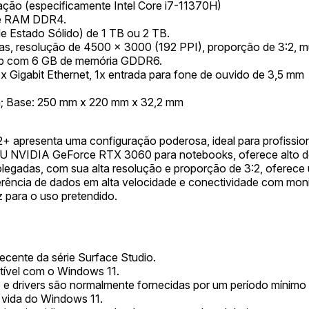
ação (especificamente Intel Core i7-11370H)
de RAM DDR4.
 Estado Sólido) de 1 TB ou 2 TB.
as, resolução de 4500 x 3000 (192 PPI), proporção de 3:2, mu
p com 6 GB de memória GDDR6.
 Gigabit Ethernet, 1x entrada para fone de ouvido de 3,5 mm
; Base: 250 mm x 220 mm x 32,2 mm
+ apresenta uma configuração poderosa, ideal para profissiona
GPU NVIDIA GeForce RTX 3060 para notebooks, oferece alto 
olegadas, com sua alta resolução e proporção de 3:2, oferece 
sferência de dados em alta velocidade e conectividade com mon
z para o uso pretendido.
ecente da série Surface Studio.
ível com o Windows 11.
e drivers são normalmente fornecidas por um período mínimo d
 vida do Windows 11.