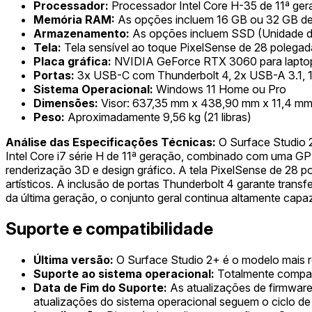
Processador:
Processador Intel Core H-35 de 11ª ger
Memória RAM:
As opções incluem 16 GB ou 32 GB 
Armazenamento:
As opções incluem SSD (Unidade de
Tela:
Tela sensível ao toque PixelSense de 28 polegad
Placa gráfica:
NVIDIA GeForce RTX 3060 para lapto
Portas:
3x USB-C com Thunderbolt 4, 2x USB-A 3.1, 1x
Sistema Operacional:
Windows 11 Home ou Pro
Dimensões:
Visor: 637,35 mm x 438,90 mm x 11,4 mm
Peso:
Aproximadamente 9,56 kg (21 libras)
Análise das Especificações Técnicas:
O Surface Studio 2
Intel Core i7 série H de 11ª geração, combinado com uma 
renderização 3D e design gráfico. A tela PixelSense de 28 p
artísticos. A inclusão de portas Thunderbolt 4 garante tran
da última geração, o conjunto geral continua altamente capa
Suporte e compatibilidade
Última versão:
O Surface Studio 2+ é o modelo mais r
Suporte ao sistema operacional:
Totalmente compat
Data de Fim do Suporte:
As atualizações de firmware 
atualizações do sistema operacional seguem o ciclo de