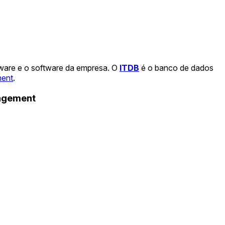
dware e o software da empresa. O
ITDB
é o banco de dados
ment
.
nagement