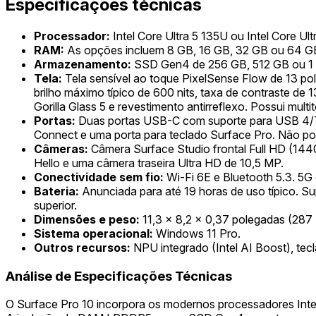
Especificações técnicas
Processador:
Intel Core Ultra 5 135U ou Intel Core Ul
RAM:
As opções incluem 8 GB, 16 GB, 32 GB ou 64
Armazenamento:
SSD Gen4 de 256 GB, 512 GB ou 1 T
Tela:
Tela sensível ao toque PixelSense Flow de 13 po
brilho máximo típico de 600 nits, taxa de contraste de 1
Gorilla Glass 5 e revestimento antirreflexo. Possui mult
Portas:
Duas portas USB-C com suporte para USB 4/Thu
Connect e uma porta para teclado Surface Pro. Não pos
Câmeras:
Câmera Surface Studio frontal Full HD (14
Hello e uma câmera traseira Ultra HD de 10,5 MP.
Conectividade sem fio:
Wi-Fi 6E e Bluetooth 5.3. 5G 
Bateria:
Anunciada para até 19 horas de uso típico. 
superior.
Dimensões e peso:
11,3 x 8,2 x 0,37 polegadas (287 
Sistema operacional:
Windows 11 Pro.
Outros recursos:
NPU integrado (Intel AI Boost), tecl
Análise de Especificações Técnicas
O Surface Pro 10 incorpora os modernos processadores Inte