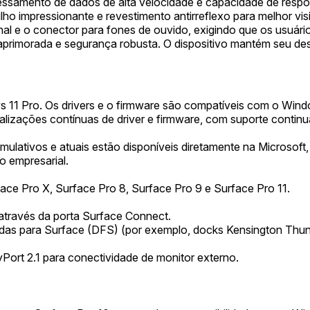
mento de dados de alta velocidade e capacidade de respost
rilho impressionante e revestimento antirreflexo para melhor 
nal e o conector para fones de ouvido, exigindo que os usuá
rimorada e segurança robusta. O dispositivo mantém seu desig
11 Pro. Os drivers e o firmware são compatíveis com o Window
lizações contínuas de driver e firmware, com suporte continua
mulativos e atuais estão disponíveis diretamente na Microsof
o empresarial.
ce Pro X, Surface Pro 8, Surface Pro 9 e Surface Pro 11.
través da porta Surface Connect.
das para Surface (DFS) (por exemplo, docks Kensington Thund
ort 2.1 para conectividade de monitor externo.