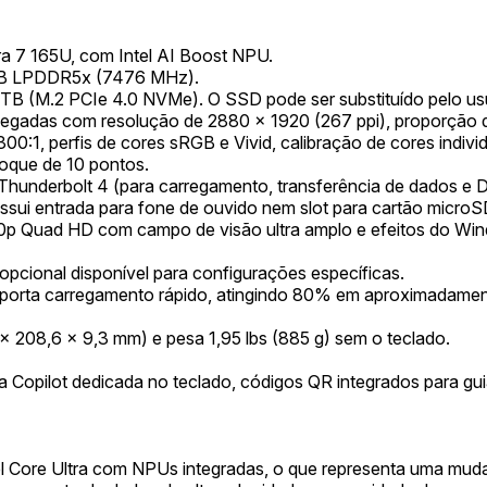
tra 7 165U, com Intel AI Boost NPU.
 GB LPDDR5x (7476 MHz).
B (M.2 PCIe 4.0 NVMe). O SSD pode ser substituído pelo usu
legadas com resolução de 2880 x 1920 (267 ppi), proporção d
300:1, perfis de cores sRGB e Vivid, calibração de cores indivi
itoque de 10 pontos.
nderbolt 4 (para carregamento, transferência de dados e Dis
sui entrada para fone de ouvido nem slot para cartão microS
40p Quad HD com campo de visão ultra amplo e efeitos do Win
opcional disponível para configurações específicas.
Suporta carregamento rápido, atingindo 80% em aproximadam
x 208,6 x 9,3 mm) e pesa 1,95 lbs (885 g) sem o teclado.
a Copilot dedicada no teclado, códigos QR integrados para gui
l Core Ultra com NPUs integradas, o que representa uma muda