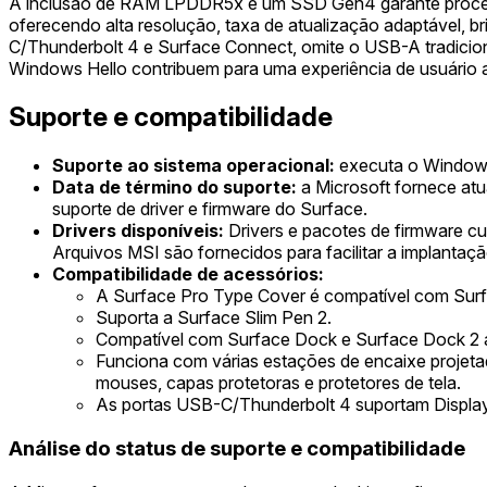
A inclusão de RAM LPDDR5x e um SSD Gen4 garante processa
oferecendo alta resolução, taxa de atualização adaptável, b
C/Thunderbolt 4 e Surface Connect, omite o USB-A tradicio
Windows Hello contribuem para uma experiência de usuário ap
Suporte e compatibilidade
Suporte ao sistema operacional:
executa o Windows 
Data de término do suporte:
a Microsoft fornece atua
suporte de driver e firmware do Surface.
Drivers disponíveis:
Drivers e pacotes de firmware cu
Arquivos MSI são fornecidos para facilitar a implantaçã
Compatibilidade de acessórios:
A Surface Pro Type Cover é compatível com Surfa
Suporta a Surface Slim Pen 2.
Compatível com Surface Dock e Surface Dock 2 a
Funciona com várias estações de encaixe projeta
mouses, capas protetoras e protetores de tela.
As portas USB-C/Thunderbolt 4 suportam DisplayP
Análise do status de suporte e compatibilidade