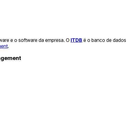
dware e o software da empresa. O
ITDB
é o banco de dados
ment
.
nagement