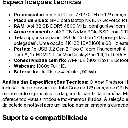
Especificações técnicas
Processador:
até Intel Core i7-12700H de 12ª geração
Placa de vídeo:
GPU para laptop NVIDIA GeForce RT
RAM:
Até 32 GB DDR5 4800 MHz, configurável com 1
Armazenamento:
até 2 TB NVMe PCIe SSD, com 1 
Tela:
opções de painel IPS de 15,6 ou 17,3 polegadas
polegadas). Uma opção 4K (3840x2160) a 60 Hz está d
Portas:
1x USB 3.2 Gen 2 Tipo C (com Thunderbolt 4,
Tipo A, 1x HDMI 2.1, 1x Mini DisplayPort 1.4, 1x RJ45 E
Conectividade sem fio:
Wi-Fi 6E (802.11ax), Bluetoot
Webcam:
1080p Full HD.
Bateria:
íon de lítio de 4 células, 90 Wh.
Análise das Especificações Técnicas:
O Acer Predator H
inclusão de processadores Intel Core de 12ª geração e GP
um aumento significativo na largura de banda da memória. Mú
oferecendo visuais nítidos e movimentos fluidos. A seleção a
da bateria é notável para um laptop gamer, embora a duração
Suporte e compatibilidade