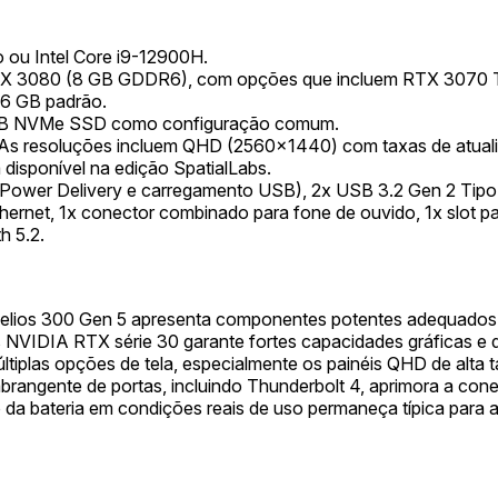
 ou Intel Core i9-12900H.
X 3080 (8 GB GDDR6), com opções que incluem RTX 3070 
6 GB padrão.
TB NVMe SSD como configuração comum.
. As resoluções incluem QHD (2560x1440) com taxas de atuali
isponível na edição SpatialLabs.
 Power Delivery e carregamento USB), 2x USB 3.2 Gen 2 Tipo
thernet, 1x conector combinado para fone de ouvido, 1x slot p
h 5.2.
elios 300 Gen 5 apresenta componentes potentes adequados p
Us NVIDIA RTX série 30 garante fortes capacidades gráfica
ltiplas opções de tela, especialmente os painéis QHD de alta 
brangente de portas, incluindo Thunderbolt 4, aprimora a cone
 da bateria em condições reais de uso permaneça típica para a