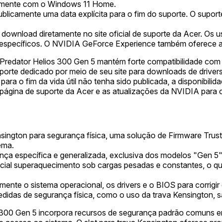
almente com o Windows 11 Home.
licamente uma data explícita para o fim do suporte. O suporte
 download diretamente no site oficial de suporte da Acer. Os u
 específicos. O NVIDIA GeForce Experience também oferece a
Predator Helios 300 Gen 5 mantém forte compatibilidade com 
orte dedicado por meio de seu site para downloads de drivers
ara o fim da vida útil não tenha sido publicada, a disponibili
página de suporte da Acer e as atualizações da NVIDIA para ob
ensington para segurança física, uma solução de Firmware Tr
ema.
ça específica e generalizada, exclusiva dos modelos "Gen 5"
al superaquecimento sob cargas pesadas e constantes, o que 
mente o sistema operacional, os drivers e o BIOS para corrig
didas de segurança física, como o uso da trava Kensington,
300 Gen 5 incorpora recursos de segurança padrão comuns em