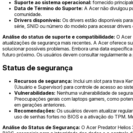
Suporte ao sistema operacional:
fornecido princip
Data de Término do Suporte:
A Acer não divulgou pub
comunidade.
Drivers disponíveis:
Os drivers estão disponíveis para
série, SNID ou número do modelo para acessar drivers
Análise do status de suporte e compatibilidade:
O Acer 
atualizações de segurança mais recentes. A Acer oferece sup
solucionar possíveis problemas. Embora uma data específica p
futuro próximo. Os usuários devem consultar regularmente a 
Status de segurança
Recursos de segurança:
Inclui um slot para trava K
(Usuário e Supervisor) para controle de acesso ao sist
Vulnerabilidades:
Nenhuma vulnerabilidade de seguran
Preocupações gerais com laptops gamers, como potenci
em gerações anteriores.
Recomendações:
Os usuários devem atualizar regular
uso de senhas fortes no BIOS e a ativação do TPM. Me
Análise do Status de Segurança:
O Acer Predator Helios 