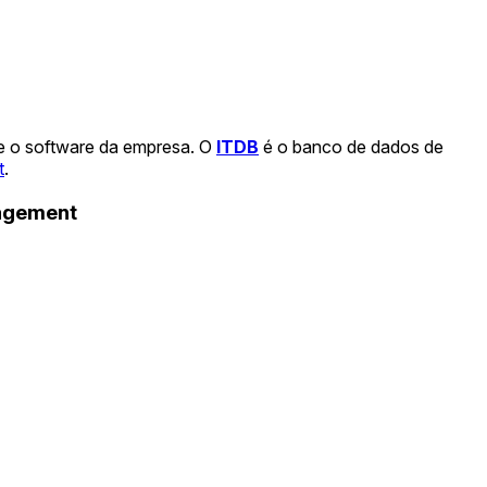
 e o software da empresa. O
ITDB
é o banco de dados de
t
.
nagement