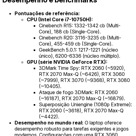
Pontuações de referência:
CPU (Intel Core i7-10750H):
Cinebench R15: 1332-1342 cb (Multi-
Core), 188 cb (Single-Core).
Cinebench R20: 3116-3235 cb (Multi-
Core), 455-459 cb (Single-Core).
GeekBench 5.0.1: 1217-1221 (núcleo
único), 6200-6336 (núcleo múltiplo).
GPU (série NVIDIA GeForce RTX):
3DMark Time Spy: RTX 2060 (~5920),
RTX 2070 Max-Q (~6426), RTX 3060
(~7999), RTX 3070 (~9368), RTX 3080
(~10405).
Ataque de fogo 3DMark: RTX 2060
(~16187), RTX 2070 Max-Q (~16879).
Superposição Uniengine (1080p Extreme):
RTX 2060 (~3618), RTX 2070 Max-Q
(~4422).
Desempenho no mundo real:
O laptop oferece
desempenho robusto para tarefas exigentes e jogos
modernos. Configurações com uma RTX 3060