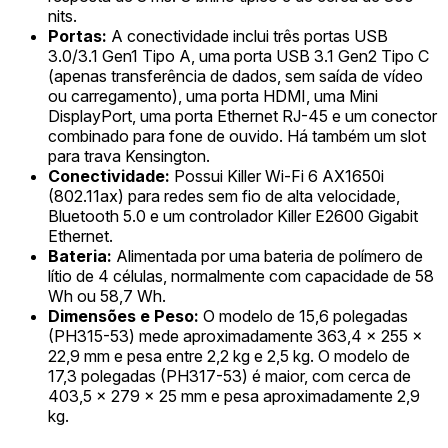
nits.
Portas:
A conectividade inclui três portas USB
3.0/3.1 Gen1 Tipo A, uma porta USB 3.1 Gen2 Tipo C
(apenas transferência de dados, sem saída de vídeo
ou carregamento), uma porta HDMI, uma Mini
DisplayPort, uma porta Ethernet RJ-45 e um conector
combinado para fone de ouvido. Há também um slot
para trava Kensington.
Conectividade:
Possui Killer Wi-Fi 6 AX1650i
(802.11ax) para redes sem fio de alta velocidade,
Bluetooth 5.0 e um controlador Killer E2600 Gigabit
Ethernet.
Bateria:
Alimentada por uma bateria de polímero de
lítio de 4 células, normalmente com capacidade de 58
Wh ou 58,7 Wh.
Dimensões e Peso:
O modelo de 15,6 polegadas
(PH315-53) mede aproximadamente 363,4 x 255 x
22,9 mm e pesa entre 2,2 kg e 2,5 kg. O modelo de
17,3 polegadas (PH317-53) é maior, com cerca de
403,5 x 279 x 25 mm e pesa aproximadamente 2,9
kg.