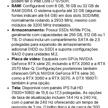
podem ter o Intel Core i7-9750H.
RAM:
Configurável com 8 GB, 16 GB ou 32 GB de
RAM DDR4. O sistema suporta até 32 GB (algumas
fontes indicam até 64 GB) em dois slots SODIMM,
normalmente rodando a 2933 MHz, mesmo com
módulos de 3200 MHz instalados.
Armazenamento:
Possui SSDs NVMe PCIe,
geralmente com capacidades de 256 GB, 512 GB ou 1
TB. O chassi inclui um compartimento SATA de 2,5
polegadas para expansão de armazenamento
adicional (HDD ou SSD) e suporta configurações
RAID 0 para unidades M.2.
Placa de vídeo:
Equipada com GPUs NVIDIA
GeForce RTX série 20, incluindo a RTX 2060 e a RTX
2070 Max-Q. Configurações posteriores também
oferecem GPUs NVIDIA GeForce RTX série 30,
como a RTX 3060 e a RTX 3070. A GTX 1660Ti
também é uma opção.
Tela:
Disponível com painéis IPS Full HD
(1920x1080) de 15,6 ou 17,3 polegadas. As opções
de taxa de atualização incluem 144 Hz e 240 Hz,
com o painel de 240 Hz oferecendo um tempo de
resposta de 3 ms. O brilho típico é de cerca de 300