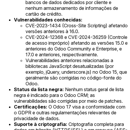
bancos de dados dedicados por cliente e
nenhum armazenamento de informações de
cartão de crédito.
Vulnerabilidades conhecidas:
CVE-2023-1434 (Cross-Site Scripting) afetando
versões anteriores à 16.0.
CVE-2024-12368 e CVE-2024-36259 (Controle
de acesso impróprio) afetando as versões 15.0 e
anteriores do Odoo Community e Enterprise, e
17.0 e anteriores, respectivamente.
Vulnerabilidades anteriores relacionadas a
bibliotecas JavaScript desatualizadas (por
exemplo, jQuery, underscore.js) no Odoo 15, que
geralmente são corrigidas no código-fonte do
Odoo.
Status da lista negra:
Nenhum status geral de lista
negra é indicado para o Odoo CRM; as
vulnerabilidades são corrigidas por meio de patches.
Certificações:
O Odoo 17 visa a conformidade com
o GDPR e outras regulamentações relevantes de
privacidade de dados.
Suporte à criptografia:
Criptografia completa para
dados em trânsito (HTTPS/SSL) e em repouso (AES-