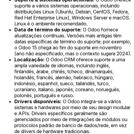
suporte a vários sistemas operacionais, incluindo
distribuições Linux (Ubuntu, Debian, CentOS, Fedora,
Red Hat Enterprise Linux), Windows Server e macOS.
Linux é o ambiente recomendado.
Data de término do suporte:
O Odoo fornece
atualizações contínuas. Versões mais antigas têm
datas específicas de término do suporte; por exemplo,
o Odoo 15 chega ao fim do suporte em novembro
(ano não especificado, mas o contexto sugere 2024).
Localização:
O Odoo CRM oferece suporte a uma
ampla variedade de idiomas, incluindo inglês,
finlandês, árabe, chinês, tcheco, dinamarquês,
holandês, francês, alemão, hebraico, húngaro,
indonésio, espanhol, sueco, tailandês, turco,
ucraniano, italiano, japonês, coreano, norueguês,
polonês, português e russo.
Drivers disponíveis:
O Odoo integra-se a vários
sistemas e hardwares por meio de seu design modular
e APIs. Drivers específicos geralmente são
gerenciados por meio de integrações de módulos ou
protocolos padrão de banco de dados/rede, em vez
de drivers de hardware tradicionais.