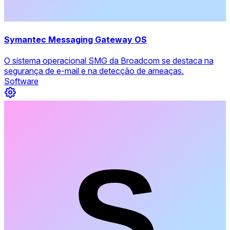
Symantec Messaging Gateway OS
O sistema operacional SMG da Broadcom se destaca na
segurança de e-mail e na detecção de ameaças.
Software