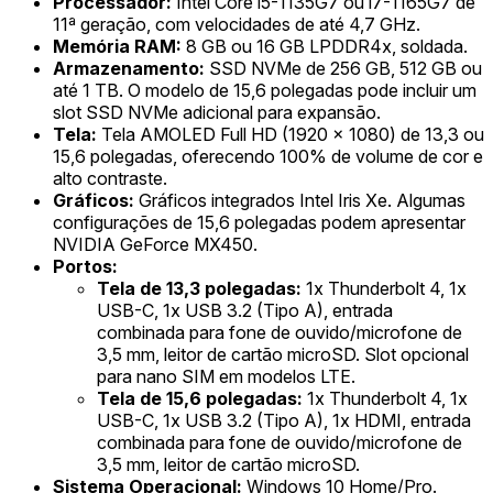
Processador:
Intel Core i5-1135G7 ou i7-1165G7 de
11ª geração, com velocidades de até 4,7 GHz.
Memória RAM:
8 GB ou 16 GB LPDDR4x, soldada.
Armazenamento:
SSD NVMe de 256 GB, 512 GB ou
até 1 TB. O modelo de 15,6 polegadas pode incluir um
slot SSD NVMe adicional para expansão.
Tela:
Tela AMOLED Full HD (1920 x 1080) de 13,3 ou
15,6 polegadas, oferecendo 100% de volume de cor e
alto contraste.
Gráficos:
Gráficos integrados Intel Iris Xe. Algumas
configurações de 15,6 polegadas podem apresentar
NVIDIA GeForce MX450.
Portos:
Tela de 13,3 polegadas:
1x Thunderbolt 4, 1x
USB-C, 1x USB 3.2 (Tipo A), entrada
combinada para fone de ouvido/microfone de
3,5 mm, leitor de cartão microSD. Slot opcional
para nano SIM em modelos LTE.
Tela de 15,6 polegadas:
1x Thunderbolt 4, 1x
USB-C, 1x USB 3.2 (Tipo A), 1x HDMI, entrada
combinada para fone de ouvido/microfone de
3,5 mm, leitor de cartão microSD.
Sistema Operacional:
Windows 10 Home/Pro.