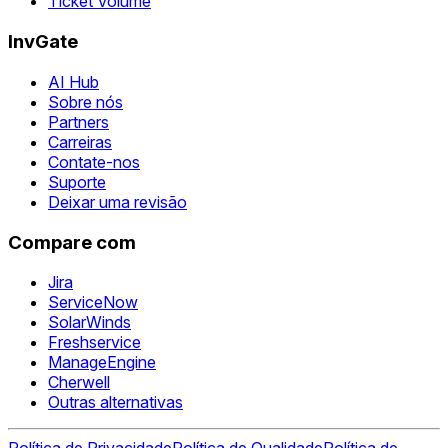
Ticket Volume
InvGate
AI Hub
Sobre nós
Partners
Carreiras
Contate-nos
Suporte
Deixar uma revisão
Compare com
Jira
ServiceNow
SolarWinds
Freshservice
ManageEngine
Cherwell
Outras alternativas