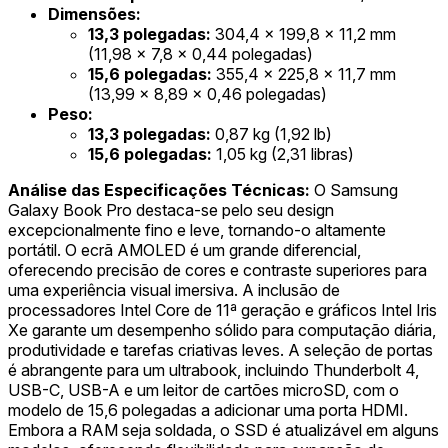
Dimensões:
13,3 polegadas:
304,4 x 199,8 x 11,2 mm
(11,98 x 7,8 x 0,44 polegadas)
15,6 polegadas:
355,4 x 225,8 x 11,7 mm
(13,99 x 8,89 x 0,46 polegadas)
Peso:
13,3 polegadas:
0,87 kg (1,92 lb)
15,6 polegadas:
1,05 kg (2,31 libras)
Análise das Especificações Técnicas:
O Samsung
Galaxy Book Pro destaca-se pelo seu design
excepcionalmente fino e leve, tornando-o altamente
portátil. O ecrã AMOLED é um grande diferencial,
oferecendo precisão de cores e contraste superiores para
uma experiência visual imersiva. A inclusão de
processadores Intel Core de 11ª geração e gráficos Intel Iris
Xe garante um desempenho sólido para computação diária,
produtividade e tarefas criativas leves. A seleção de portas
é abrangente para um ultrabook, incluindo Thunderbolt 4,
USB-C, USB-A e um leitor de cartões microSD, com o
modelo de 15,6 polegadas a adicionar uma porta HDMI.
Embora a RAM seja soldada, o SSD é atualizável em alguns