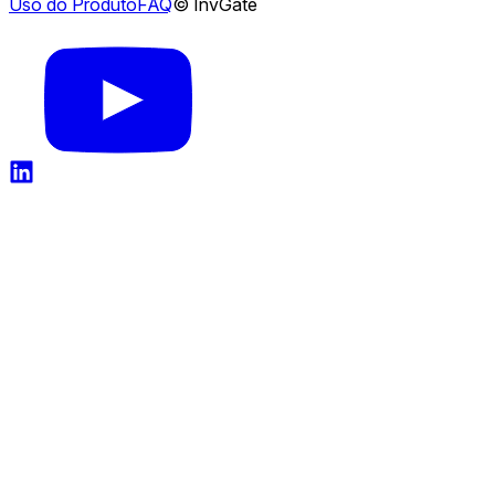
Uso do Produto
FAQ
© InvGate