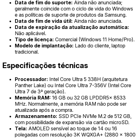
Data de fim do suporte:
Ainda não anunciada;
geralmente coincide com o ciclo de vida do Windows
e as políticas de suporte de produtos da Samsung.
Data de fim de vida útil:
Ainda não anunciada.
Data de expiração da atualização automática:
Não aplicável.
Tipo de licença:
Comercial (Windows 11 Home/Pro).
Modelo de implantação:
Lado do cliente, laptop
tradicional.
Especificações técnicas
Processador:
Intel Core Ultra 5 338H (arquitetura
Panther Lake) ou Intel Core Ultra 7-356V (Intel Core
Ultra 7 de 3ª geração).
Memória RAM:
16 GB ou 32 GB LPDDR5x 8533
MHz. Normalmente, a memória RAM não pode ser
atualizada após a compra.
Armazenamento:
SSD PCIe NVMe M.2 de 512 GB,
com possibilidade de expansão via cartão microSD.
Tela:
AMOLED sensível ao toque de 14 ou 16
polegadas com resolução 3K WQXGA+ (2880 x 1800