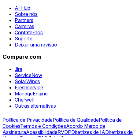
AI Hub
Sobre nós
Partners
Carreiras
Contate-nos
Suporte
Deixar uma revisão
Compare com
Jira
ServiceNow
SolarWinds
Freshservice
ManageEngine
Cherwell
Outras alternativas
Política de Privacidade
Política de Qualidade
Política de
Cookies
Termos e Condições
Acordo Marco de
Assinatura
Acessibilidade
RVDP
Diretrizes de IA
Diretrizes de