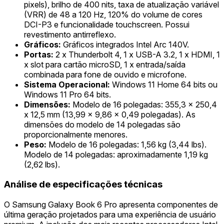
pixels), brilho de 400 nits, taxa de atualização variável
(VRR) de 48 a 120 Hz, 120% do volume de cores
DCI-P3 e funcionalidade touchscreen. Possui
revestimento antirreflexo.
Gráficos:
Gráficos integrados Intel Arc 140V.
Portas:
2 x Thunderbolt 4, 1 x USB-A 3.2, 1 x HDMI, 1
x slot para cartão microSD, 1 x entrada/saída
combinada para fone de ouvido e microfone.
Sistema Operacional:
Windows 11 Home 64 bits ou
Windows 11 Pro 64 bits.
Dimensões:
Modelo de 16 polegadas: 355,3 x 250,4
x 12,5 mm (13,99 x 9,86 x 0,49 polegadas). As
dimensões do modelo de 14 polegadas são
proporcionalmente menores.
Peso:
Modelo de 16 polegadas: 1,56 kg (3,44 lbs).
Modelo de 14 polegadas: aproximadamente 1,19 kg
(2,62 lbs).
Análise de especificações técnicas
O Samsung Galaxy Book 6 Pro apresenta componentes de
última geração projetados para uma experiência de usuário