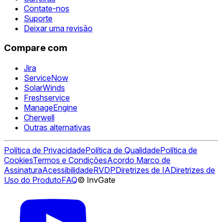
Contate-nos
Suporte
Deixar uma revisão
Compare com
Jira
ServiceNow
SolarWinds
Freshservice
ManageEngine
Cherwell
Outras alternativas
Política de Privacidade
Política de Qualidade
Política de
Cookies
Termos e Condições
Acordo Marco de
Assinatura
Acessibilidade
RVDP
Diretrizes de IA
Diretrizes de
Uso do Produto
FAQ
© InvGate