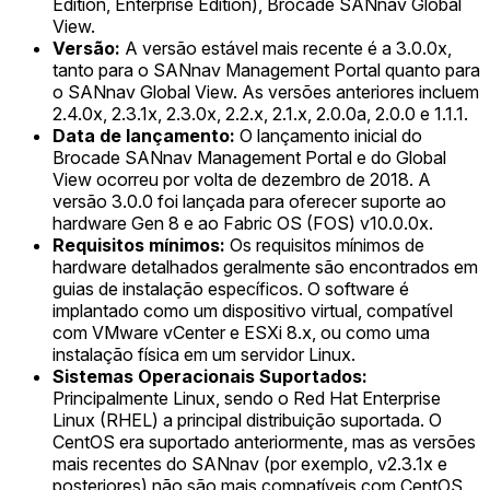
Edition, Enterprise Edition), Brocade SANnav Global
View.
Versão:
A versão estável mais recente é a 3.0.0x,
tanto para o SANnav Management Portal quanto para
o SANnav Global View. As versões anteriores incluem
2.4.0x, 2.3.1x, 2.3.0x, 2.2.x, 2.1.x, 2.0.0a, 2.0.0 e 1.1.1.
Data de lançamento:
O lançamento inicial do
Brocade SANnav Management Portal e do Global
View ocorreu por volta de dezembro de 2018. A
versão 3.0.0 foi lançada para oferecer suporte ao
hardware Gen 8 e ao Fabric OS (FOS) v10.0.0x.
Requisitos mínimos:
Os requisitos mínimos de
hardware detalhados geralmente são encontrados em
guias de instalação específicos. O software é
implantado como um dispositivo virtual, compatível
com VMware vCenter e ESXi 8.x, ou como uma
instalação física em um servidor Linux.
Sistemas Operacionais Suportados:
Principalmente Linux, sendo o Red Hat Enterprise
Linux (RHEL) a principal distribuição suportada. O
CentOS era suportado anteriormente, mas as versões
mais recentes do SANnav (por exemplo, v2.3.1x e
posteriores) não são mais compatíveis com CentOS