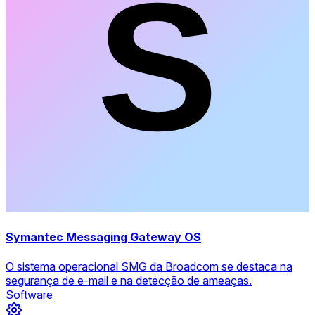
Symantec Messaging Gateway OS
O sistema operacional SMG da Broadcom se destaca na
segurança de e-mail e na detecção de ameaças.
Software