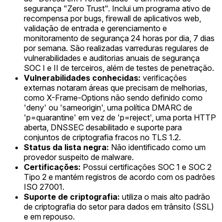
segurança "Zero Trust". Inclui um programa ativo de
recompensa por bugs, firewall de aplicativos web,
validação de entrada e gerenciamento e
monitoramento de segurança 24 horas por dia, 7 dias
por semana. São realizadas varreduras regulares de
vulnerabilidades e auditorias anuais de segurança
SOC I e II de terceiros, além de testes de penetração.
Vulnerabilidades conhecidas:
verificações
externas notaram áreas que precisam de melhorias,
como X-Frame-Options não sendo definido como
'deny' ou 'sameorigin', uma política DMARC de
'p=quarantine' em vez de 'p=reject', uma porta HTTP
aberta, DNSSEC desabilitado e suporte para
conjuntos de criptografia fracos no TLS 1.2.
Status da lista negra:
Não identificado como um
provedor suspeito de malware.
Certificações:
Possui certificações SOC 1 e SOC 2
Tipo 2 e mantém registros de acordo com os padrões
ISO 27001.
Suporte de criptografia:
utiliza o mais alto padrão
de criptografia do setor para dados em trânsito (SSL)
e em repouso.