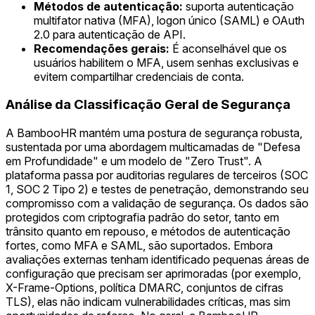
Métodos de autenticação:
suporta autenticação
multifator nativa (MFA), logon único (SAML) e OAuth
2.0 para autenticação de API.
Recomendações gerais:
É aconselhável que os
usuários habilitem o MFA, usem senhas exclusivas e
evitem compartilhar credenciais de conta.
Análise da Classificação Geral de Segurança
A BambooHR mantém uma postura de segurança robusta,
sustentada por uma abordagem multicamadas de "Defesa
em Profundidade" e um modelo de "Zero Trust". A
plataforma passa por auditorias regulares de terceiros (SOC
1, SOC 2 Tipo 2) e testes de penetração, demonstrando seu
compromisso com a validação de segurança. Os dados são
protegidos com criptografia padrão do setor, tanto em
trânsito quanto em repouso, e métodos de autenticação
fortes, como MFA e SAML, são suportados. Embora
avaliações externas tenham identificado pequenas áreas de
configuração que precisam ser aprimoradas (por exemplo,
X-Frame-Options, política DMARC, conjuntos de cifras
TLS), elas não indicam vulnerabilidades críticas, mas sim