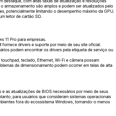
 destaque, com altas taxas de atualização e resoluções
 e o armazenamento são amplos e podem ser atualizados pelo
ores, potencialmente limitando o desempenho máximo da GPU.
m leitor de cartão SD.
s 11 Pro para empresas.
fornece drivers e suporte por meio de seu site oficial.
uários podem encontrar os drivers pela etiqueta de serviço ou
 touchpad, teclado, Ethernet, Wi-Fi e câmera possam
roblemas de dimensionamento podem ocorrer em telas de alta
s e as atualizações de BIOS necessários por meio de seus
tanto, para usuários que consideram sistemas operacionais
ara ambientes fora do ecossistema Windows, tornando-o menos