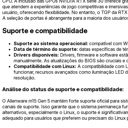
CPU. A inclusão das GPUs NVIDIA RTX série 30 oferece gráf
que atendem a experiências de jogo competitivas e imersiv
usuário, oferecendo flexibilidade. No entanto, o TGP da R
A seleção de portas é abrangente para a maioria dos usuário
Suporte e compatibilidade
Suporte ao sistema operacional:
compatível com Wi
Data de término do suporte:
datas específicas de tér
Drivers disponíveis:
Drivers, firmware e software estã
manualmente. As atualizações do BIOS são cruciais e 
Compatibilidade com Linux:
A compatibilidade com L
funcionar, recursos avançados como iluminação LED do 
resolução.
Análise do status de suporte e compatibilidade:
O Alienware m15 Gen 5 mantém forte suporte oficial para si
canais de suporte. Isso garante que o sistema permaneça fu
alternativos, especialmente o Linux, o suporte é significati
adequado para usuários que preferem ou precisam do Linux p