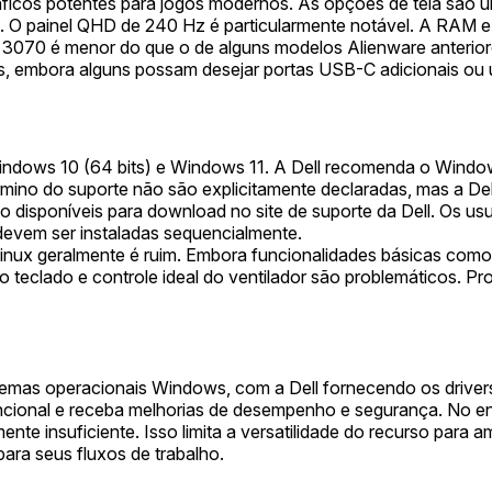
icos potentes para jogos modernos. As opções de tela são um
as. O painel QHD de 240 Hz é particularmente notável. A RAM
TX 3070 é menor do que o de alguns modelos Alienware anteri
s, embora alguns possam desejar portas USB-C adicionais ou u
ndows 10 (64 bits) e Windows 11. A Dell recomenda o Window
mino do suporte não são explicitamente declaradas, mas a Dell 
o disponíveis para download no site de suporte da Dell. Os us
devem ser instaladas sequencialmente.
inux geralmente é ruim. Embora funcionalidades básicas como
teclado e controle ideal do ventilador são problemáticos. P
stemas operacionais Windows, com a Dell fornecendo os driver
ncional e receba melhorias de desempenho e segurança. No en
vamente insuficiente. Isso limita a versatilidade do recurso p
ara seus fluxos de trabalho.