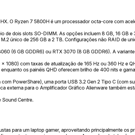
. O Ryzen 7 5800H é um processador octa-core com aceler
 de dois slots SO-DIMM. As opções incluem 8 GB, 16 GB e 3
2 único de 256 GB a 2 TB. Configurações não RAID de unidad
060 (6 GB GDDR6) ou RTX 3070 (8 GB GDDR6). A variante 
 x 1080) com taxas de atualização de 165 Hz ou 360 Hz e Q
, enquanto os painéis QHD oferecem brilho de 400 nits e ga
ma com PowerShare), uma porta USB 3.2 Gen 2 Tipo C (com sup
ca externa para o Amplificador Gráfico Alienware também est
e Sound Centre.
obustas para um laptop gamer, aproveitando principalmente 