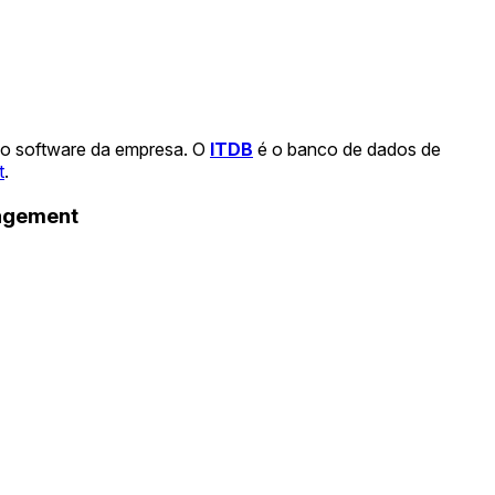
 o software da empresa. O
ITDB
é o banco de dados de
t
.
nagement