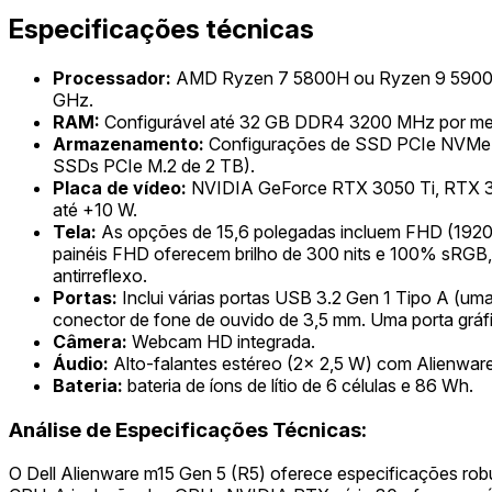
Especificações técnicas
Processador:
AMD Ryzen 7 5800H ou Ryzen 9 5900HX
GHz.
RAM:
Configurável até 32 GB DDR4 3200 MHz por meio
Armazenamento:
Configurações de SSD PCIe NVMe M.
SSDs PCIe M.2 de 2 TB).
Placa de vídeo:
NVIDIA GeForce RTX 3050 Ti, RTX 3
até +10 W.
Tela:
As opções de 15,6 polegadas incluem FHD (1920
painéis FHD oferecem brilho de 300 nits e 100% sRGB
antirreflexo.
Portas:
Inclui várias portas USB 3.2 Gen 1 Tipo A (u
conector de fone de ouvido de 3,5 mm. Uma porta gráfi
Câmera:
Webcam HD integrada.
Áudio:
Alto-falantes estéreo (2x 2,5 W) com Alienwar
Bateria:
bateria de íons de lítio de 6 células e 86 Wh.
Análise de Especificações Técnicas:
O Dell Alienware m15 Gen 5 (R5) oferece especificações r