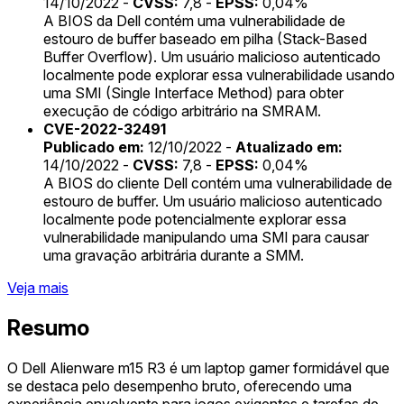
14/10/2022 -
CVSS:
7,8 -
EPSS:
0,04%
A BIOS da Dell contém uma vulnerabilidade de
estouro de buffer baseado em pilha (Stack-Based
Buffer Overflow). Um usuário malicioso autenticado
localmente pode explorar essa vulnerabilidade usando
uma SMI (Single Interface Method) para obter
execução de código arbitrário na SMRAM.
CVE-2022-32491
Publicado em:
12/10/2022 -
Atualizado em:
14/10/2022 -
CVSS:
7,8 -
EPSS:
0,04%
A BIOS do cliente Dell contém uma vulnerabilidade de
estouro de buffer. Um usuário malicioso autenticado
localmente pode potencialmente explorar essa
vulnerabilidade manipulando uma SMI para causar
uma gravação arbitrária durante a SMM.
Veja mais
Resumo
O Dell Alienware m15 R3 é um laptop gamer formidável que
se destaca pelo desempenho bruto, oferecendo uma
experiência envolvente para jogos exigentes e tarefas de