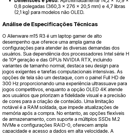
Dimensões e peso:
Aproximadamente 14,2 x 10,9 x
0,8 polegadas (360,3 x 276 x 20,5 mm) e 4,7 libras
(2,1 kg) para modelos não OLED.
Análise de Especificações Técnicas
O Alienware m15 R3 é um laptop gamer de alto
desempenho que oferece uma ampla gama de
configurações para atender às diversas demandas dos
usuários. Sua dependência dos processadores Intel série H
de 10ª geração e das GPUs NVIDIA RTX, incluindo
variantes de tamanho normal, destaca seu design para
jogos exigentes e tarefas computacionais intensivas. As
opções de tela são um destaque, com o painel Full HD de
300 Hz proporcionando uma experiência ultrassuave para
jogos competitivos, enquanto a opção OLED 4K atende
aos usuários que priorizam a fidelidade visual e a precisão
de cores para a criação de conteúdo. Uma limitação
notável é a RAM soldada, que impede atualizações de
memória após a compra. No entanto, as opções flexíveis
de armazenamento, com suporte a múltiplos SSDs M.2
NVMe e configurações RAID-0, oferecem ampla
capacidade e acesso a dados em alta velocidade. A