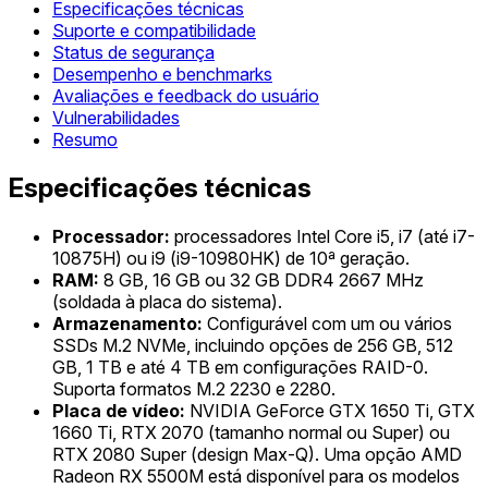
Especificações técnicas
Suporte e compatibilidade
Status de segurança
Desempenho e benchmarks
Avaliações e feedback do usuário
Vulnerabilidades
Resumo
Especificações técnicas
Processador:
processadores Intel Core i5, i7 (até i7-
10875H) ou i9 (i9-10980HK) de 10ª geração.
RAM:
8 GB, 16 GB ou 32 GB DDR4 2667 MHz
(soldada à placa do sistema).
Armazenamento:
Configurável com um ou vários
SSDs M.2 NVMe, incluindo opções de 256 GB, 512
GB, 1 TB e até 4 TB em configurações RAID-0.
Suporta formatos M.2 2230 e 2280.
Placa de vídeo:
NVIDIA GeForce GTX 1650 Ti, GTX
1660 Ti, RTX 2070 (tamanho normal ou Super) ou
RTX 2080 Super (design Max-Q). Uma opção AMD
Radeon RX 5500M está disponível para os modelos