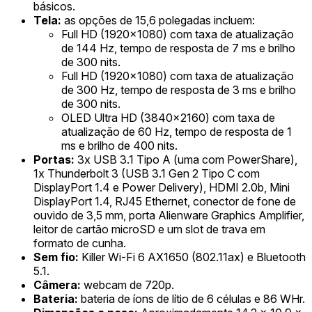
básicos.
Tela:
as opções de 15,6 polegadas incluem:
Full HD (1920x1080) com taxa de atualização
de 144 Hz, tempo de resposta de 7 ms e brilho
de 300 nits.
Full HD (1920x1080) com taxa de atualização
de 300 Hz, tempo de resposta de 3 ms e brilho
de 300 nits.
OLED Ultra HD (3840x2160) com taxa de
atualização de 60 Hz, tempo de resposta de 1
ms e brilho de 400 nits.
Portas:
3x USB 3.1 Tipo A (uma com PowerShare),
1x Thunderbolt 3 (USB 3.1 Gen 2 Tipo C com
DisplayPort 1.4 e Power Delivery), HDMI 2.0b, Mini
DisplayPort 1.4, RJ45 Ethernet, conector de fone de
ouvido de 3,5 mm, porta Alienware Graphics Amplifier,
leitor de cartão microSD e um slot de trava em
formato de cunha.
Sem fio:
Killer Wi-Fi 6 AX1650 (802.11ax) e Bluetooth
5.1.
Câmera:
webcam de 720p.
Bateria:
bateria de íons de lítio de 6 células e 86 WHr.