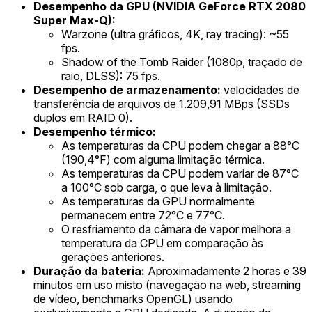
Desempenho da GPU (NVIDIA GeForce RTX 2080
Super Max-Q):
Warzone (ultra gráficos, 4K, ray tracing): ~55
fps.
Shadow of the Tomb Raider (1080p, traçado de
raio, DLSS): 75 fps.
Desempenho de armazenamento:
velocidades de
transferência de arquivos de 1.209,91 MBps (SSDs
duplos em RAID 0).
Desempenho térmico:
As temperaturas da CPU podem chegar a 88°C
(190,4°F) com alguma limitação térmica.
As temperaturas da CPU podem variar de 87°C
a 100°C sob carga, o que leva à limitação.
As temperaturas da GPU normalmente
permanecem entre 72°C e 77°C.
O resfriamento da câmara de vapor melhora a
temperatura da CPU em comparação às
gerações anteriores.
Duração da bateria:
Aproximadamente 2 horas e 39
minutos em uso misto (navegação na web, streaming
de vídeo, benchmarks OpenGL) usando