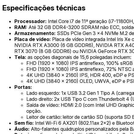
Especificações técnicas
Processador:
Intel Core i7 de 11ª geração (i7-11800H
RAM:
Até 32 GB DDR4-3200 SDRAM não ECC, solda
Armazenamento:
SSDs PCIe Gen 3 x4 NVMe M.2 de 2
Placa de vídeo:
Placa de vídeo integrada Intel Iris
NVIDIA RTX A3000 (6 GB GDDR6), NVIDIA RTX A40
RTX 3070 (8 GB GDDR6) ou NVIDIA GeForce RTX 3
Tela:
as opções diagonais de 15,6 polegadas incluem:
FHD (1920 x 1080) IPS antirreflexo, 100% sRGB 
FHD (1920 x 1080) IPS antirreflexo, 72% NTSC a 
4K UHD (3840 x 2160) IPS, HDR 400, eDP e PSR 
4K UHD (3840 x 2160) OLED, UWVA, eDP e PSR Bri
Portas:
Lado esquerdo: 1x USB 3.2 Gen 1 Tipo A (carrega
Lado direito: 2x USB Tipo C com Thunderbolt 4 (U
Saída de vídeo: HDMI 2.0 (com Intel UHD Graph
opção.
Leitor de cartão: leitor de cartão SD (suporta SD 
Sem fio:
Intel Wi-Fi 6 AX201 (802.11ax 2x2) e Bluetoot
Áudio:
Alto-falantes quádruplos personalizados pela B