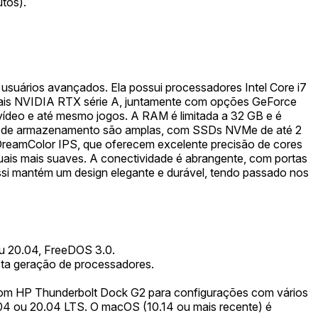
utos).
usuários avançados. Ela possui processadores Intel Core i7
ionais NVIDIA RTX série A, juntamente com opções GeForce
 vídeo e até mesmo jogos. A RAM é limitada a 32 GB e é
ões de armazenamento são amplas, com SSDs NVMe de até 2
DreamColor IPS, que oferecem excelente precisão de cores
uais mais suaves. A conectividade é abrangente, com portas
ssi mantém um design elegante e durável, tendo passado nos
 20.04, FreeDOS 3.0.
ta geração de processadores.
 com HP Thunderbolt Dock G2 para configurações com vários
04 ou 20.04 LTS. O macOS (10.14 ou mais recente) é