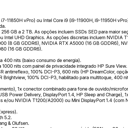
, i7-11850H vPro) ou Intel Core i9 (i9-11900H, i9-11950H vPro
da.
56 GB a 2 TB. As opções incluem SSDs SED para maior seg
 Xe ou Intel UHD Graphics. As opções discretas incluem NV
00 (8 GB GDDR6), NVIDIA RTX A5000 (16 GB GDDR6), NVI
080 (16 GB GDDR6).
a 400 nits (baixo consumo de energia).
1000 nits com painel de privacidade integrado HP Sure View.
antirreflexo, 100% DCI-P3, 600 nits (HP DreamColor, opção
ghtview, 100% DCI-P3, habilitado para multitoque, 400 nit
mento), 1x conector combinado para fone de ouvido/microfone
SB Power Delivery, DisplayPort 1.4, HP Sleep and Charge), 1
ics e/ou NVIDIA T1200/A2000) ou Mini DisplayPort 1.4 (com
Express).
h 5.2.
ang & Olufsen.