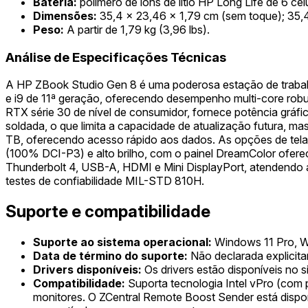
Bateria:
polímero de íons de lítio HP Long Life de 6 c
Dimensões:
35,4 x 23,46 x 1,79 cm (sem toque); 35,4
Peso:
A partir de 1,79 kg (3,96 lbs).
Análise de Especificações Técnicas
A HP ZBook Studio Gen 8 é uma poderosa estação de trabalho 
e i9 de 11ª geração, oferecendo desempenho multi-core rob
RTX série 30 de nível de consumidor, fornece potência gráfi
soldada, o que limita a capacidade de atualização futura
TB, oferecendo acesso rápido aos dados. As opções de tela
(100% DCI-P3) e alto brilho, com o painel DreamColor ofer
Thunderbolt 4, USB-A, HDMI e Mini DisplayPort, atendendo 
testes de confiabilidade MIL-STD 810H.
Suporte e compatibilidade
Suporte ao sistema operacional:
Windows 11 Pro, W
Data de término do suporte:
Não declarada explicit
Drivers disponíveis:
Os drivers estão disponíveis no s
Compatibilidade:
Suporta tecnologia Intel vPro (com
monitores. O ZCentral Remote Boost Sender está disp