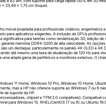
élulas e 83 Wh, com suporte para carga rápida (50% em 30 min
 x 23,46 x 1,75 cm (toque).
móvel projetada para profissionais criativos, engenheiros e 
usto para aplicativos exigentes. A inclusão de GPUs profiss
ca significativa para tarefas como renderização 3D, edição de
, mas garante memória DDR4-3200 de alta velocidade. As opç
 são um destaque, particularmente os painéis 4K OLED e 4K 
ecendo até mesmo uma taxa de atualização de 120 Hz para vis
a uma ampla gama de periféricos e monitores externos. O cha
indows 11 Home, Windows 10 Pro, Windows 10 Home, Ubuntu
amente, mas a HP não oferece suporte ao Windows 7 ou 8 nes
ite de suporte da HP.
 processadores, chipset e TPM 2.0 compatíveis). Compatível
onível para Windows 10, RHEL/CentOS (7 ou 8) ou Ubuntu 18.