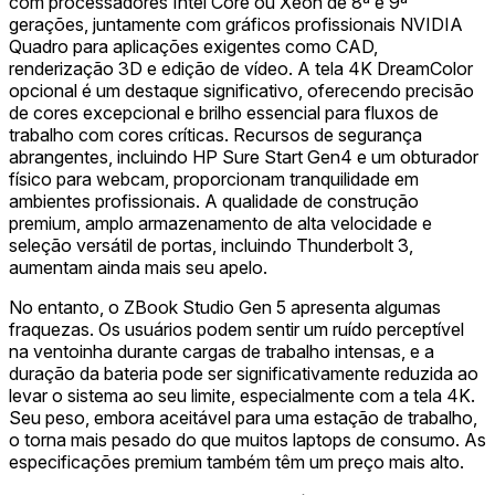
com processadores Intel Core ou Xeon de 8ª e 9ª
gerações, juntamente com gráficos profissionais NVIDIA
Quadro para aplicações exigentes como CAD,
renderização 3D e edição de vídeo. A tela 4K DreamColor
opcional é um destaque significativo, oferecendo precisão
de cores excepcional e brilho essencial para fluxos de
trabalho com cores críticas. Recursos de segurança
abrangentes, incluindo HP Sure Start Gen4 e um obturador
físico para webcam, proporcionam tranquilidade em
ambientes profissionais. A qualidade de construção
premium, amplo armazenamento de alta velocidade e
seleção versátil de portas, incluindo Thunderbolt 3,
aumentam ainda mais seu apelo.
No entanto, o ZBook Studio Gen 5 apresenta algumas
fraquezas. Os usuários podem sentir um ruído perceptível
na ventoinha durante cargas de trabalho intensas, e a
duração da bateria pode ser significativamente reduzida ao
levar o sistema ao seu limite, especialmente com a tela 4K.
Seu peso, embora aceitável para uma estação de trabalho,
o torna mais pesado do que muitos laptops de consumo. As
especificações premium também têm um preço mais alto.