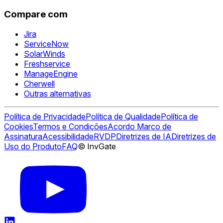
Compare com
Jira
ServiceNow
SolarWinds
Freshservice
ManageEngine
Cherwell
Outras alternativas
Política de Privacidade
Política de Qualidade
Política de
Cookies
Termos e Condições
Acordo Marco de
Assinatura
Acessibilidade
RVDP
Diretrizes de IA
Diretrizes de
Uso do Produto
FAQ
© InvGate