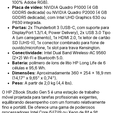
100% Adobe RGB).
Placa de vídeo:
NVIDIA Quadro P1000 (4 GB
GDDR5 dedicada) ou NVIDIA Quadro P2000 (4 GB
GDDR5 dedicada), com Intel UHD Graphics 630 ou
P630 integrada.
Portas:
2x Thunderbolt 3 (USB-C, com suporte para
DisplayPort 1.3/1.4, Power Delivery), 2x USB 3.0 Tipo
A (um carregamento), 1x HDMI 2.0, 1x leitor de cartão
SD (UHS-II), 1x conector combinado para fone de
ouvido/microfone, 1x slot para trava Kensington.
Conectividade:
Intel Dual Band Wireless-AC 9560
(2x2) Wi-Fi e Bluetooth 5.0.
Bateria:
polímero de íons de lítio HP Long Life de 6
células e 95,6 Wh.
Dimensões:
Aproximadamente 360 x 254 x 18,9 mm
(14,17" x 9,65" x 0,74").
Peso:
A partir de 2,0 kg (4,4 lbs).
O HP ZBook Studio Gen 5 é uma estação de trabalho
móvel projetada para tarefas profissionais exigentes,
equilibrando desempenho com um formato relativamente
fino e portátil. Ele oferece uma gama de poderosos
processadores Intel Core i5/i7/i9 ou Xeon de 8ª e 9ª