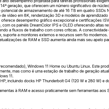
alto desempenho projetada para tarefas profissionais exigen
14ª geração, que oferecem um número significativo de núcleos
 potencial de armazenamento de até 16 TB em quatro SSDs 
ão de vídeo em 8K, renderização 3D e modelos de aprendiza
erece desempenho gráfico excepcional e certificações ISV c
, com os painéis DreamColor IPS e OLED oferecendo altas re
ndo a fluxos de trabalho com cores críticas. A conectividade 
e, suporte a monitores externos e recursos sem fio modernos. O
tualizações de RAM e SSD aumenta ainda mais seu apelo para
recomendado), Windows 11 Home ou Ubuntu Linux. Este prod
amente, mas como é uma estação de trabalho de geração atual
dows 11.
HP, incluindo docks HP Thunderbolt G4 (120 W e 280 W) e 
amentas à RAM e acesso praticamente sem ferramentas aos S