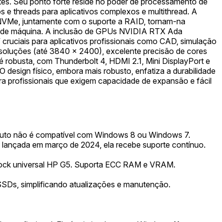
tes. Seu ponto forte reside no poder de processamento de
 e threads para aplicativos complexos e multithread. A
NVMe, juntamente com o suporte a RAID, tornam-na
do de máquina. A inclusão de GPUs NVIDIA RTX Ada
ruciais para aplicativos profissionais como CAD, simulação
soluções (até 3840 x 2400), excelente precisão de cores
é robusta, com Thunderbolt 4, HDMI 2.1, Mini DisplayPort e
 design físico, embora mais robusto, enfatiza a durabilidade
 profissionais que exigem capacidade de expansão e fácil
uto não é compatível com Windows 8 ou Windows 7.
 lançada em março de 2024, ela recebe suporte contínuo.
dock universal HP G5. Suporta ECC RAM e VRAM.
SDs, simplificando atualizações e manutenção.