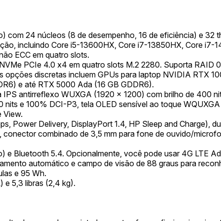
o) com 24 núcleos (8 de desempenho, 16 de eficiência) e 32 
geração, incluindo Core i5-13600HX, Core i7-13850HX, Core i
o ECC em quatro slots.
Me PCIe 4.0 x4 em quatro slots M.2 2280. Suporta RAID 0, 1
. As opções discretas incluem GPUs para laptop NVIDIA RT
R6) e até RTX 5000 Ada (16 GB GDDR6).
ela IPS antirreflexo WUXGA (1920 x 1200) com brilho de 40
500 nits e 100% DCI-P3, tela OLED sensível ao toque WQUXGA
 View.
, Power Delivery, DisplayPort 1.4, HP Sleep and Charge), d
t, conector combinado de 3,5 mm para fone de ouvido/microfone
) e Bluetooth 5.4. Opcionalmente, você pode usar 4G LTE A
ento automático e campo de visão de 88 graus para reconhe
lulas e 95 Wh.
 e 5,3 libras (2,4 kg).