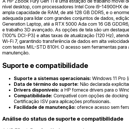
A HP ZBook Fury Gen 11 é uma estação de trabalho móvel de 
nível desktop, com processadores Intel Core i9-14900HX de 
ampla capacidade de RAM, de até 128 GB DDR5, e o enorme
adequada para lidar com grandes conjuntos de dados, ediç
Generation Laptop, até a RTX 5000 Ada com 16 GB GDDR6, of
e trabalho 3D avançado. As opções de tela são um destaque
(100% DCI-P3) e altas taxas de atualização (120 Hz), atende
Wi-Fi 7, garantindo transferência de dados em alta velocidad
com testes MIL-STD 810H. O acesso sem ferramentas para a
manutenção.
Suporte e compatibilidade
Suporte a sistemas operacionais:
Windows 11 Pro (
Data de término do suporte:
Não declarada explicit
Drivers disponíveis:
a HP fornece drivers para o Win
Compatibilidade:
Compatível com opções de docking 
Certificação ISV para aplicações profissionais.
Facilidade de manutenção:
oferece acesso sem ferr
Análise do status de suporte e compatibilidade