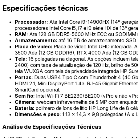
Especificações técnicas
Processador:
Até Intel Core i9-14900HX (14ª geraçã
processadores Intel Core i5, i7 e i9 série HX de 13ª 
RAM:
Até 128 GB DDR5-5600 MHz ECC ou SODIMM nã
Armazenamento:
até 16 TB de armazenamento SSD NV
Placa de vídeo:
Placa de vídeo Intel UHD integrada
3500 Ada (12 GB GDDR6), RTX 4000 Ada (12 GB GDD
Tela:
16 polegadas na diagonal. As opções incluem t
2400) com taxa de atualização de 120 Hz, brilho de 
tela WUXGA com tela de privacidade integrada HP Sure
Portas:
Duas USB4 Tipo C com Thunderbolt 4 (40 Gbps
HDMI 2.1, Mini DisplayPort 1.4a, RJ-45 Gigabit Etherne
SmartCard opcional.
Sem fio:
Intel Wi-Fi 7 BE2230/BE200 (vPro e não vPro
Câmera:
webcam infravermelha de 5 MP com enquadram
Bateria:
polímero de íons de lítio HP Long Life de 8 cé
Dimensões e peso:
1,13 x 14,3 x 9,8 polegadas (A x L)
Análise de Especificações Técnicas