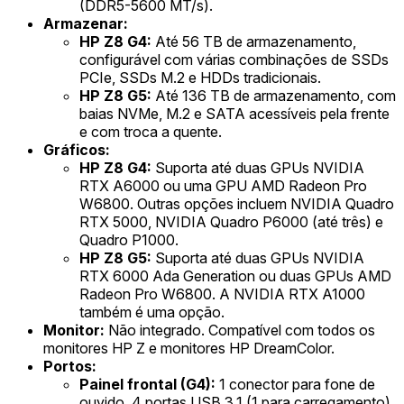
(DDR5-5600 MT/s).
Armazenar:
HP Z8 G4:
Até 56 TB de armazenamento,
configurável com várias combinações de SSDs
PCIe, SSDs M.2 e HDDs tradicionais.
HP Z8 G5:
Até 136 TB de armazenamento, com
baias NVMe, M.2 e SATA acessíveis pela frente
e com troca a quente.
Gráficos:
HP Z8 G4:
Suporta até duas GPUs NVIDIA
RTX A6000 ou uma GPU AMD Radeon Pro
W6800. Outras opções incluem NVIDIA Quadro
RTX 5000, NVIDIA Quadro P6000 (até três) e
Quadro P1000.
HP Z8 G5:
Suporta até duas GPUs NVIDIA
RTX 6000 Ada Generation ou duas GPUs AMD
Radeon Pro W6800. A NVIDIA RTX A1000
também é uma opção.
Monitor:
Não integrado. Compatível com todos os
monitores HP Z e monitores HP DreamColor.
Portos:
Painel frontal (G4):
1 conector para fone de
ouvido, 4 portas USB 3.1 (1 para carregamento).