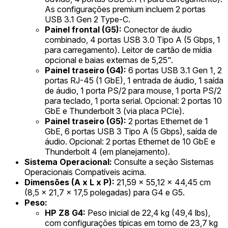
As configurações premium incluem 2 portas
USB 3.1 Gen 2 Type-C.
Painel frontal (G5):
Conector de áudio
combinado, 4 portas USB 3.0 Tipo A (5 Gbps, 1
para carregamento). Leitor de cartão de mídia
opcional e baias externas de 5,25".
Painel traseiro (G4):
6 portas USB 3.1 Gen 1, 2
portas RJ-45 (1 GbE), 1 entrada de áudio, 1 saída
de áudio, 1 porta PS/2 para mouse, 1 porta PS/2
para teclado, 1 porta serial. Opcional: 2 portas 10
GbE e Thunderbolt 3 (via placa PCIe).
Painel traseiro (G5):
2 portas Ethernet de 1
GbE, 6 portas USB 3 Tipo A (5 Gbps), saída de
áudio. Opcional: 2 portas Ethernet de 10 GbE e
Thunderbolt 4 (em planejamento).
Sistema Operacional:
Consulte a seção Sistemas
Operacionais Compatíveis acima.
Dimensões (A x L x P):
21,59 x 55,12 x 44,45 cm
(8,5 x 21,7 x 17,5 polegadas) para G4 e G5.
Peso:
HP Z8 G4:
Peso inicial de 22,4 kg (49,4 lbs),
com configurações típicas em torno de 23,7 kg