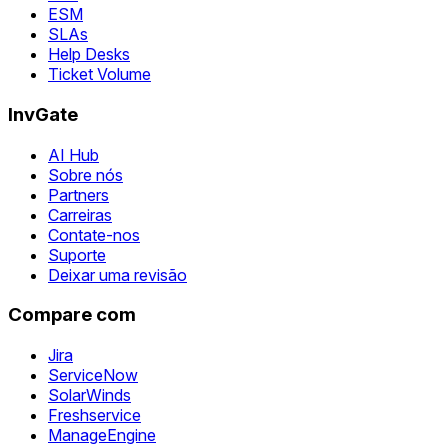
ESM
SLAs
Help Desks
Ticket Volume
InvGate
AI Hub
Sobre nós
Partners
Carreiras
Contate-nos
Suporte
Deixar uma revisão
Compare com
Jira
ServiceNow
SolarWinds
Freshservice
ManageEngine