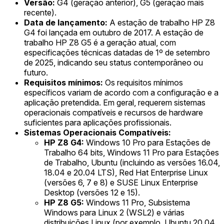
Versão:
G4 (geração anterior), G5 (geração mais
recente).
Data de lançamento:
A estação de trabalho HP Z8
G4 foi lançada em outubro de 2017. A estação de
trabalho HP Z8 G5 é a geração atual, com
especificações técnicas datadas de 1º de setembro
de 2025, indicando seu status contemporâneo ou
futuro.
Requisitos mínimos:
Os requisitos mínimos
específicos variam de acordo com a configuração e a
aplicação pretendida. Em geral, requerem sistemas
operacionais compatíveis e recursos de hardware
suficientes para aplicações profissionais.
Sistemas Operacionais Compatíveis:
HP Z8 G4:
Windows 10 Pro para Estações de
Trabalho 64 bits, Windows 11 Pro para Estações
de Trabalho, Ubuntu (incluindo as versões 16.04,
18.04 e 20.04 LTS), Red Hat Enterprise Linux
(versões 6, 7 e 8) e SUSE Linux Enterprise
Desktop (versões 12 e 15).
HP Z8 G5:
Windows 11 Pro, Subsistema
Windows para Linux 2 (WSL2) e várias
distribuições Linux (por exemplo, Ubuntu 20.04