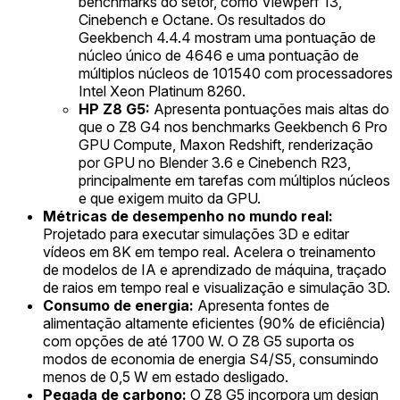
benchmarks do setor, como Viewperf 13,
Cinebench e Octane. Os resultados do
Geekbench 4.4.4 mostram uma pontuação de
núcleo único de 4646 e uma pontuação de
múltiplos núcleos de 101540 com processadores
Intel Xeon Platinum 8260.
HP Z8 G5:
Apresenta pontuações mais altas do
que o Z8 G4 nos benchmarks Geekbench 6 Pro
GPU Compute, Maxon Redshift, renderização
por GPU no Blender 3.6 e Cinebench R23,
principalmente em tarefas com múltiplos núcleos
e que exigem muito da GPU.
Métricas de desempenho no mundo real:
Projetado para executar simulações 3D e editar
vídeos em 8K em tempo real. Acelera o treinamento
de modelos de IA e aprendizado de máquina, traçado
de raios em tempo real e visualização e simulação 3D.
Consumo de energia:
Apresenta fontes de
alimentação altamente eficientes (90% de eficiência)
com opções de até 1700 W. O Z8 G5 suporta os
modos de economia de energia S4/S5, consumindo
menos de 0,5 W em estado desligado.
Pegada de carbono:
O Z8 G5 incorpora um design