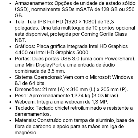
Armazenamento: Opções de unidade de estado sólido
(SSD), normalmente SSDs mSATA de 128 GB ou 256
GB.
Tela: Tela IPS Full HD (1920 x 1080) de 13,3
polegadas. Uma tela multitoque de 10 pontos opcional
está disponível, protegida por Corning Gorilla Glass
NBT.
Gráficos: Placa gráfica integrada Intel HD Graphics
4400 ou Intel HD Graphics 5000.
Portas: Duas portas USB 3.0 (uma com PowerShare),
uma Mini DisplayPort e uma entrada de áudio
combinada de 3,5 mm.
Sistema Operacional: Vem com o Microsoft Windows
8.1 de 64 bits.
Dimensões: 21 mm (A) x 316 mm (L) x 205 mm (P).
Peso: Aproximadamente 1,374 kg (3,03 libras).
Webcam: Integra uma webcam de 1,3 MP.
Teclado: Teclado chiclet retroiluminado e resistente a
derramamentos.
Materiais: Construído com tampa de alumínio, base de
fibra de carbono e apoio para as mãos em liga de
magnésio.