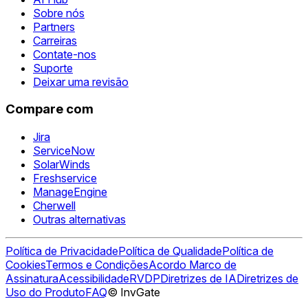
Sobre nós
Partners
Carreiras
Contate-nos
Suporte
Deixar uma revisão
Compare com
Jira
ServiceNow
SolarWinds
Freshservice
ManageEngine
Cherwell
Outras alternativas
Política de Privacidade
Política de Qualidade
Política de
Cookies
Termos e Condições
Acordo Marco de
Assinatura
Acessibilidade
RVDP
Diretrizes de IA
Diretrizes de
Uso do Produto
FAQ
© InvGate