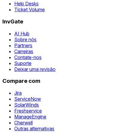
Help Desks
Ticket Volume
InvGate
AI Hub
Sobre nós
Partners
Carreiras
Contate-nos
Suporte
Deixar uma revisão
Compare com
Jira
ServiceNow
SolarWinds
Freshservice
ManageEngine
Cherwell
Outras alternativas