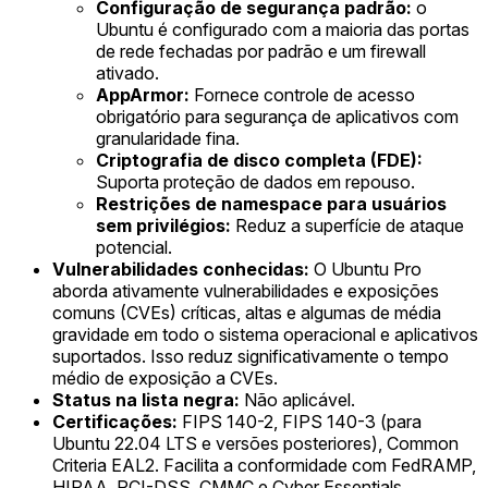
Configuração de segurança padrão:
o
Ubuntu é configurado com a maioria das portas
de rede fechadas por padrão e um firewall
ativado.
AppArmor:
Fornece controle de acesso
obrigatório para segurança de aplicativos com
granularidade fina.
Criptografia de disco completa (FDE):
Suporta proteção de dados em repouso.
Restrições de namespace para usuários
sem privilégios:
Reduz a superfície de ataque
potencial.
Vulnerabilidades conhecidas:
O Ubuntu Pro
aborda ativamente vulnerabilidades e exposições
comuns (CVEs) críticas, altas e algumas de média
gravidade em todo o sistema operacional e aplicativos
suportados. Isso reduz significativamente o tempo
médio de exposição a CVEs.
Status na lista negra:
Não aplicável.
Certificações:
FIPS 140-2, FIPS 140-3 (para
Ubuntu 22.04 LTS e versões posteriores), Common
Criteria EAL2. Facilita a conformidade com FedRAMP,
HIPAA, PCI-DSS, CMMC e Cyber Essentials.