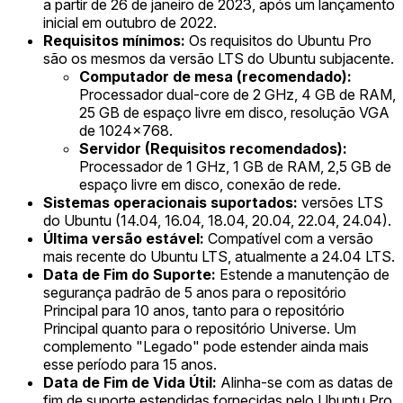
a partir de 26 de janeiro de 2023, após um lançamento
inicial em outubro de 2022.
Requisitos mínimos:
Os requisitos do Ubuntu Pro
são os mesmos da versão LTS do Ubuntu subjacente.
Computador de mesa (recomendado):
Processador dual-core de 2 GHz, 4 GB de RAM,
25 GB de espaço livre em disco, resolução VGA
de 1024x768.
Servidor (Requisitos recomendados):
Processador de 1 GHz, 1 GB de RAM, 2,5 GB de
espaço livre em disco, conexão de rede.
Sistemas operacionais suportados:
versões LTS
do Ubuntu (14.04, 16.04, 18.04, 20.04, 22.04, 24.04).
Última versão estável:
Compatível com a versão
mais recente do Ubuntu LTS, atualmente a 24.04 LTS.
Data de Fim do Suporte:
Estende a manutenção de
segurança padrão de 5 anos para o repositório
Principal para 10 anos, tanto para o repositório
Principal quanto para o repositório Universe. Um
complemento "Legado" pode estender ainda mais
esse período para 15 anos.
Data de Fim de Vida Útil:
Alinha-se com as datas de
fim de suporte estendidas fornecidas pelo Ubuntu Pro