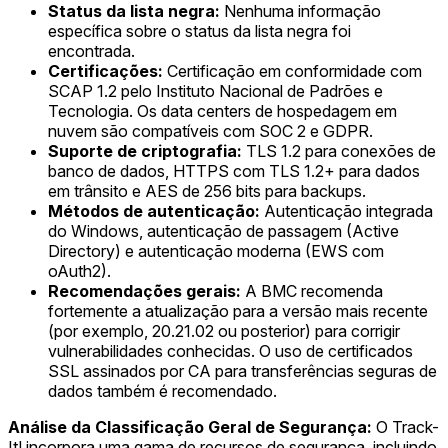
Status da lista negra:
Nenhuma informação
específica sobre o status da lista negra foi
encontrada.
Certificações:
Certificação em conformidade com
SCAP 1.2 pelo Instituto Nacional de Padrões e
Tecnologia. Os data centers de hospedagem em
nuvem são compatíveis com SOC 2 e GDPR.
Suporte de criptografia:
TLS 1.2 para conexões de
banco de dados, HTTPS com TLS 1.2+ para dados
em trânsito e AES de 256 bits para backups.
Métodos de autenticação:
Autenticação integrada
do Windows, autenticação de passagem (Active
Directory) e autenticação moderna (EWS com
oAuth2).
Recomendações gerais:
A BMC recomenda
fortemente a atualização para a versão mais recente
(por exemplo, 20.21.02 ou posterior) para corrigir
vulnerabilidades conhecidas. O uso de certificados
SSL assinados por CA para transferências seguras de
dados também é recomendado.
Análise da Classificação Geral de Segurança:
O Track-
It! incorpora uma gama de recursos de segurança, incluindo