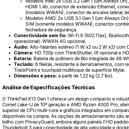
Modelos Intel: 2x USB 3.2 Gen 1 (um Always On), 
HDMI 1.4b, conector de extensão Ethernet, cone
(modelos WWAN), conector de encaixe lateral, leit
Modelos AMD: 2x USB 3.1 Gen 1 (um Always On), 2
SIM (somente modelos WWAN), conector combinado d
fechadura de segurança.
Conectividade sem fio:
Wi-Fi 6 (802.11ax), Bluetooth
operacional). WWAN 4G opcional.
Áudio:
Alto-falantes estéreo (1 W x2 ou 2 W x2) com D
Câmera:
HD 720p com ThinkShutter, IR opcional e HD 
Bateria:
Bateria de polímero de lítio integrada de 4
Teclado:
6 fileiras, resistente a derramamentos, com r
TrackPoint e touchpad multitoque de superfície Mylar.
Dimensões e peso:
a partir de 1,22 kg (2,7 lbs).
Análise de Especificações Técnicas
O ThinkPad X13 Gen 1 oferece um design compacto e robusto,
Comet Lake-U de 10ª geração e AMD Ryzen 4000 Pro, aten
superior de CPU multi-core e gráficos integrados em compar
disponíveis na compra. As opções de armazenamento são am
brilho com PrivacyGuard, embora alguns painéis FHD padrão 
Thunderbolt 3 para conectividade de alta velocidade e doc