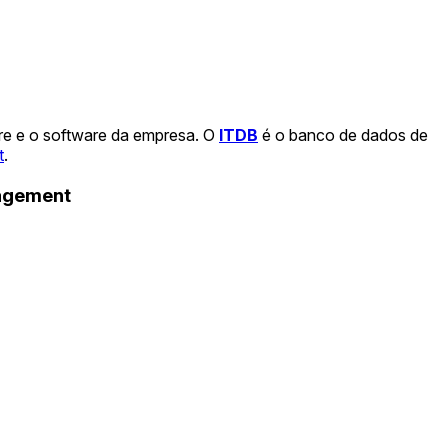
re e o software da empresa. O
ITDB
é o banco de dados de
t
.
nagement