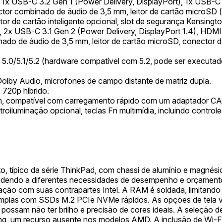
1x USB-C 3.2 Gen 1 (Power Delivery, DisplayPort), 1x USB-C 3
ctor combinado de áudio de 3,5 mm, leitor de cartão microS
or de cartão inteligente opcional, slot de segurança Kensingto
x USB-C 3.1 Gen 2 (Power Delivery, DisplayPort 1.4), HDMI 2
e áudio de 3,5 mm, leitor de cartão microSD, conector de enc
 5.0/5.1/5.2 (hardware compatível com 5.2, pode ser executad
olby Audio, microfones de campo distante de matriz dupla.
720p híbrido.
8 Wh, compatível com carregamento rápido com um adaptador 
etroiluminação opcional, teclas Fn multimídia, incluindo contr
 típico da série ThinkPad, com chassi de alumínio e magnésio
dendo a diferentes necessidades de desempenho e orçament
ação com suas contrapartes Intel. A RAM é soldada, limitando
plas com SSDs M.2 PCIe NVMe rápidos. As opções de tela va
possam não ter brilho e precisão de cores ideais. A seleção 
king, um recurso ausente nos modelos AMD. A inclusão de Wi-