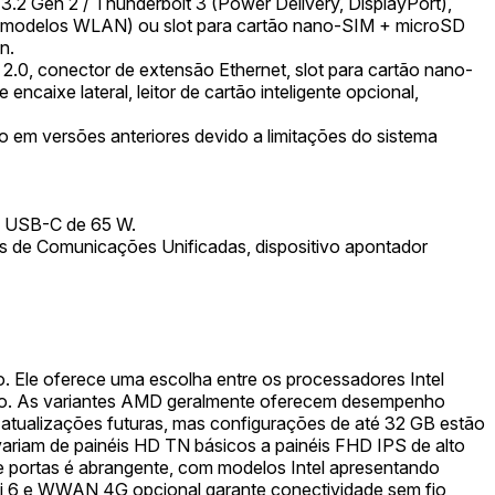
.2 Gen 2 / Thunderbolt 3 (Power Delivery, DisplayPort),
D (modelos WLAN) ou slot para cartão nano-SIM + microSD
n.
.0, conector de extensão Ethernet, slot para cartão nano-
aixe lateral, leitor de cartão inteligente opcional,
o em versões anteriores devido a limitações do sistema
CA USB-C de 65 W.
oles de Comunicações Unificadas, dispositivo apontador
. Ele oferece uma escolha entre os processadores Intel
o. As variantes AMD geralmente oferecem desempenho
 atualizações futuras, mas configurações de até 32 GB estão
riam de painéis HD TN básicos a painéis FHD IPS de alto
de portas é abrangente, com modelos Intel apresentando
Fi 6 e WWAN 4G opcional garante conectividade sem fio