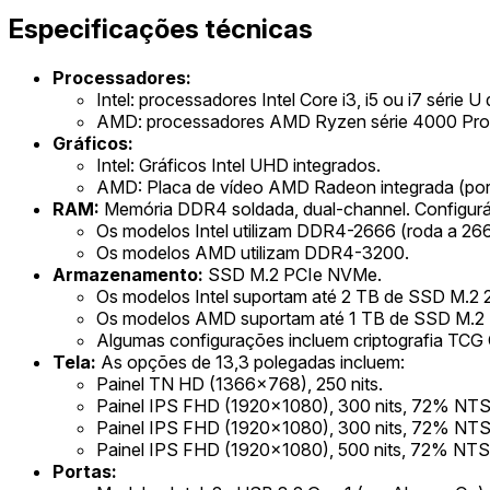
Especificações técnicas
Processadores:
Intel: processadores Intel Core i3, i5 ou i7 séri
AMD: processadores AMD Ryzen série 4000 Pro 
Gráficos:
Intel: Gráficos Intel UHD integrados.
AMD: Placa de vídeo AMD Radeon integrada (por
RAM:
Memória DDR4 soldada, dual-channel. Configurá
Os modelos Intel utilizam DDR4-2666 (roda a 26
Os modelos AMD utilizam DDR4-3200.
Armazenamento:
SSD M.2 PCIe NVMe.
Os modelos Intel suportam até 2 TB de SSD M.2 
Os modelos AMD suportam até 1 TB de SSD M.2
Algumas configurações incluem criptografia TCG 
Tela:
As opções de 13,3 polegadas incluem:
Painel TN HD (1366x768), 250 nits.
Painel IPS FHD (1920x1080), 300 nits, 72% NTSC,
Painel IPS FHD (1920x1080), 300 nits, 72% NTSC
Painel IPS FHD (1920x1080), 500 nits, 72% NTS
Portas: