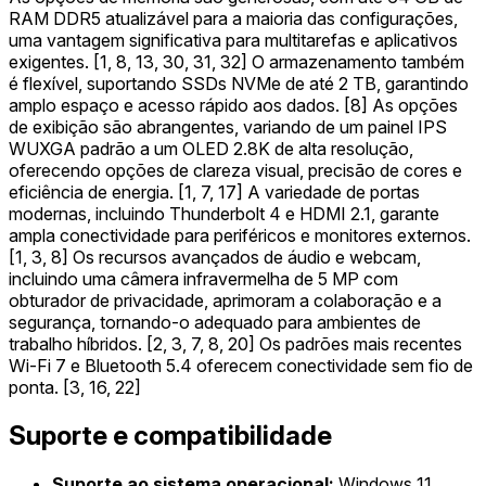
RAM DDR5 atualizável para a maioria das configurações,
uma vantagem significativa para multitarefas e aplicativos
exigentes. [1, 8, 13, 30, 31, 32] O armazenamento também
é flexível, suportando SSDs NVMe de até 2 TB, garantindo
amplo espaço e acesso rápido aos dados. [8] As opções
de exibição são abrangentes, variando de um painel IPS
WUXGA padrão a um OLED 2.8K de alta resolução,
oferecendo opções de clareza visual, precisão de cores e
eficiência de energia. [1, 7, 17] A variedade de portas
modernas, incluindo Thunderbolt 4 e HDMI 2.1, garante
ampla conectividade para periféricos e monitores externos.
[1, 3, 8] Os recursos avançados de áudio e webcam,
incluindo uma câmera infravermelha de 5 MP com
obturador de privacidade, aprimoram a colaboração e a
segurança, tornando-o adequado para ambientes de
trabalho híbridos. [2, 3, 7, 8, 20] Os padrões mais recentes
Wi-Fi 7 e Bluetooth 5.4 oferecem conectividade sem fio de
ponta. [3, 16, 22]
Suporte e compatibilidade
Suporte ao sistema operacional:
Windows 11