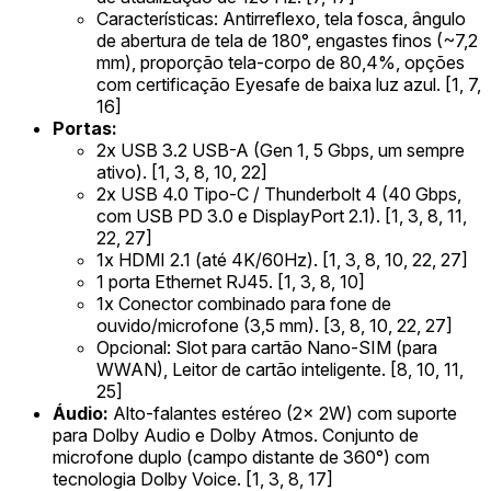
Características: Antirreflexo, tela fosca, ângulo
de abertura de tela de 180°, engastes finos (~7,2
mm), proporção tela-corpo de 80,4%, opções
com certificação Eyesafe de baixa luz azul. [1, 7,
16]
Portas:
2x USB 3.2 USB-A (Gen 1, 5 Gbps, um sempre
ativo). [1, 3, 8, 10, 22]
2x USB 4.0 Tipo-C / Thunderbolt 4 (40 Gbps,
com USB PD 3.0 e DisplayPort 2.1). [1, 3, 8, 11,
22, 27]
1x HDMI 2.1 (até 4K/60Hz). [1, 3, 8, 10, 22, 27]
1 porta Ethernet RJ45. [1, 3, 8, 10]
1x Conector combinado para fone de
ouvido/microfone (3,5 mm). [3, 8, 10, 22, 27]
Opcional: Slot para cartão Nano-SIM (para
WWAN), Leitor de cartão inteligente. [8, 10, 11,
25]
Áudio:
Alto-falantes estéreo (2x 2W) com suporte
para Dolby Audio e Dolby Atmos. Conjunto de
microfone duplo (campo distante de 360°) com
tecnologia Dolby Voice. [1, 3, 8, 17]