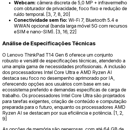
Webcam:
câmera discreta de 5,0 MP + infravermelho
com obturador de privacidade, foco fixo e redução de
ruído temporal. [3, 7, 8, 20]
Conectividade sem fio:
Wi-Fi 7, Bluetooth 5.4 e
WWAN opcional (banda larga móvel 5G com recursos
eSIM e nano-SIM). [3, 16, 22]
Análise de Especificações Técnicas
O Lenovo ThinkPad T14 Gen 6 oferece um conjunto
robusto e versátil de especificações técnicas, atendendo a
uma ampla gama de necessidades profissionais. A inclusão
dos processadores Intel Core Ultra e AMD Ryzen AI
destaca seu foco no desempenho aprimorado por IA,
oferecendo opções aos usuários com base em seu
ecossistema preferido e demandas específicas de carga de
trabalho. Os processadores Intel Core Ultra são projetados
para tarefas exigentes, criação de conteúdo e computação
preparada para o futuro, enquanto os processadores AMD
Ryzen AI se destacam por sua eficiência e potência. [1, 2,
9]
As opções de memória são generosas, com até 64 GB de