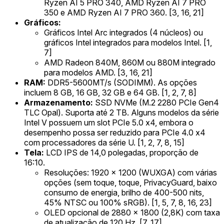
Ryzen AI 5 PRO 340, AMD Ryzen AI 7 PRO
350 e AMD Ryzen AI 7 PRO 360. [3, 16, 21]
Gráficos:
Gráficos Intel Arc integrados (4 núcleos) ou
gráficos Intel integrados para modelos Intel. [1,
7]
AMD Radeon 840M, 860M ou 880M integrado
para modelos AMD. [3, 16, 21]
RAM:
DDR5-5600MT/s (SODIMM). As opções
incluem 8 GB, 16 GB, 32 GB e 64 GB. [1, 2, 7, 8]
Armazenamento:
SSD NVMe (M.2 2280 PCIe Gen4
TLC Opal). Suporta até 2 TB. Alguns modelos da série
Intel V possuem um slot PCIe 5.0 x4, embora o
desempenho possa ser reduzido para PCIe 4.0 x4
com processadores da série U. [1, 2, 7, 8, 15]
Tela:
LCD IPS de 14,0 polegadas, proporção de
16:10.
Resoluções: 1920 x 1200 (WUXGA) com várias
opções (sem toque, toque, PrivacyGuard, baixo
consumo de energia, brilho de 400-500 nits,
45% NTSC ou 100% sRGB). [1, 5, 7, 8, 16, 23]
OLED opcional de 2880 x 1800 (2,8K) com taxa
de atualização de 120 Hz. [7, 17]